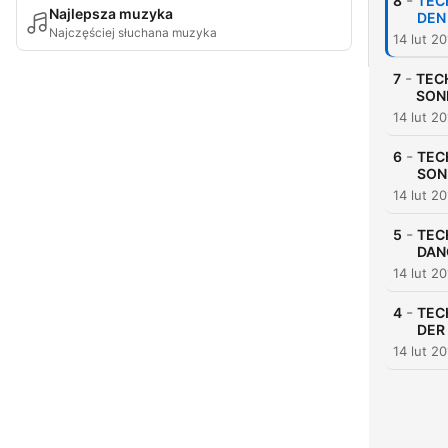
-
8
TEC
Najlepsza muzyka
DEN 
Najczęściej słuchana muzyka
14 lut 2
-
7
TECH
SON
14 lut 2
-
6
TEC
SON
14 lut 2
-
5
TEC
DANC
14 lut 2
-
4
TEC
DER 
14 lut 2