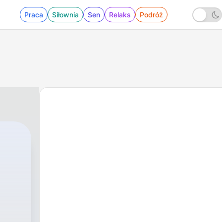
Praca
Siłownia
Sen
Relaks
Podróż
ERSON
|
8 - TECHNO-TEACHER (aka.PIK