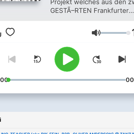
Projekt welches aus den 
GESTÃ–RTEN Frankfurter
TECHNO-DJs "PIK-FEIN" u
"OLIVER ANDERSON" best
Głośność
und GUUUDE LAUNE
GARANTIERT !
:00
00
i