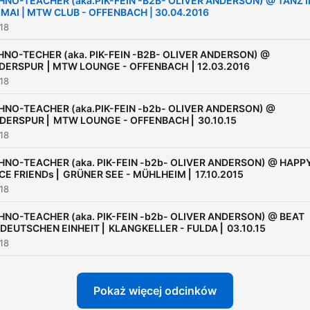
HNO-TEACHER (aka.PIK-FEIN -B2B- OLIVER ANDERSON) @ TANZ I
MAI | MTW CLUB - OFFENBACH | 30.04.2016
018
NO-TECHER (aka. PIK-FEIN -B2B- OLIVER ANDERSON) @
DERSPUR ⎮ MTW LOUNGE - OFFENBACH ⎮ 12.03.2016
018
HNO-TEACHER (aka.PIK-FEIN -b2b- OLIVER ANDERSON) @
DERSPUR ⎜ MTW LOUNGE - OFFENBACH ⎜ 30.10.15
018
HNO-TEACHER (aka. PIK-FEIN -b2b- OLIVER ANDERSON) @ HAPP
E FRIENDs ⎜ GRÜNER SEE - MÜHLHEIM ⎜ 17.10.2015
018
HNO-TEACHER (aka. PIK-FEIN -b2b- OLIVER ANDERSON) @ BEAT
DEUTSCHEN EINHEIT ⎜ KLANGKELLER - FULDA ⎜ 03.10.15
018
Pokaż więcej odcinków