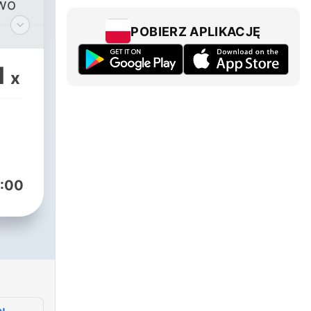
zwo
POBIERZ APLIKACJĘ
nd
eht
1
x
:00