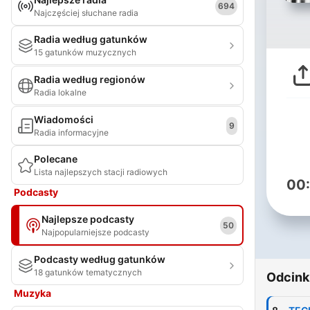
694
Najczęściej słuchane radia
Radia według gatunków
15 gatunków muzycznych
Radia według regionów
Radia lokalne
Wiadomości
9
Radia informacyjne
Polecane
Lista najlepszych stacji radiowych
00
Podcasty
Najlepsze podcasty
50
Najpopularniejsze podcasty
Podcasty według gatunków
18 gatunków tematycznych
Odcink
Muzyka