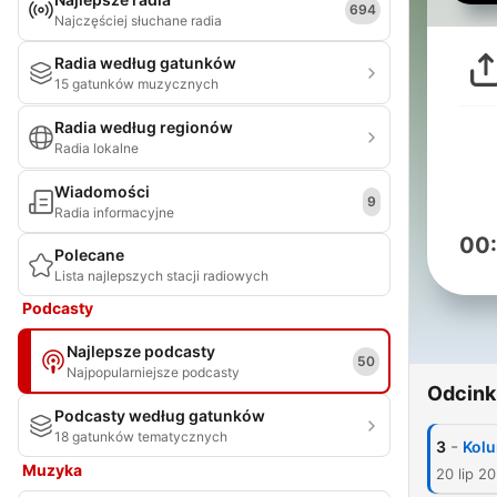
694
Najczęściej słuchane radia
Radia według gatunków
15 gatunków muzycznych
Radia według regionów
Radia lokalne
Wiadomości
9
Radia informacyjne
00
Polecane
Lista najlepszych stacji radiowych
Podcasty
Najlepsze podcasty
50
Najpopularniejsze podcasty
Odcink
Podcasty według gatunków
18 gatunków tematycznych
-
3
Kol
Muzyka
20 lip 2