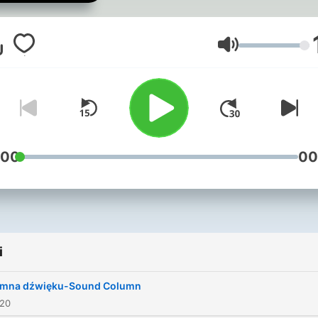
Głośność
:00
00
i
umna dźwięku-Sound Column
020