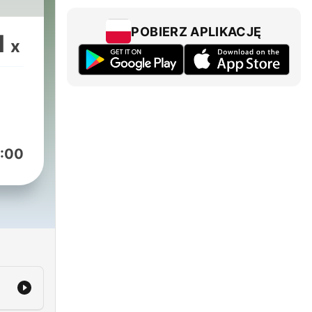
POBIERZ APLIKACJĘ
1
x
:00