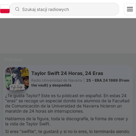
Podcasty
Taylor Swift 24 Horas, 24 Eras
Radio Universidad de Navarra
|
25 - ERA 24 1989 (From
the vault) y despedida
¿Te gusta Taylor? Este es tu pódcast en español. En estas 24
"eras" se recoge un especial donde los alumnos de la Facultad
de Comunicación de la Universidad de Navarra hicieron un
maratón de 24 horas sin interrupciones.
Hablamos de la figura, toda la discografía, la forma de crear y
la vida de Taylor Swift.
Si eres "swiftie", te gustará y si no lo eres, lo terminarás siendo.