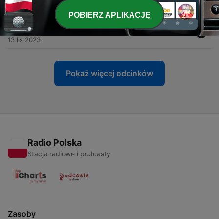
13 lis 2023
POBIERZ APLIKACJĘ
-
21
ERA 20 Fearless (Taylor's Version)
13 lis 2023
Pokaż więcej odcinków
Radio Polska
Stacje radiowe i podcasty
Zasoby