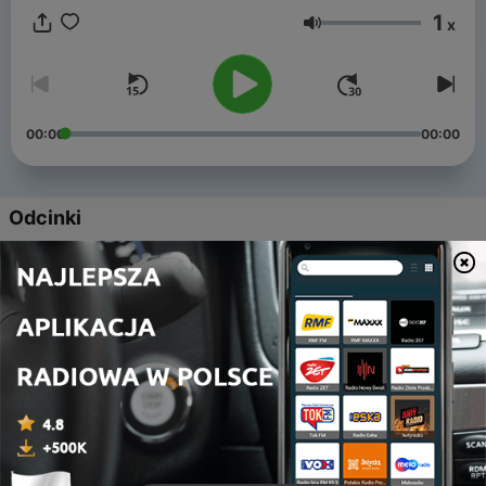
1
x
Głośność
00:00
00:00
Odcinki
-
25
ERA 24 1989 (From the vault) y despedida
13 lis 2023
-
24
ERA 23 1989 (Taylor's Version)
13 lis 2023
-
23
ERA 22 Speak Now (Taylor's Version)
13 lis 2023
-
22
ERA 21 RED (Taylor's Version)