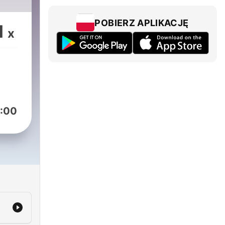
POBIERZ APLIKACJĘ
1
x
:00