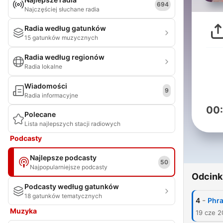
694
Najczęściej słuchane radia
Radia według gatunków
15 gatunków muzycznych
Radia według regionów
Radia lokalne
Wiadomości
9
Radia informacyjne
00
Polecane
Lista najlepszych stacji radiowych
Podcasty
Najlepsze podcasty
50
Najpopularniejsze podcasty
Odcink
Podcasty według gatunków
18 gatunków tematycznych
-
4
Phra
Muzyka
19 cze 2