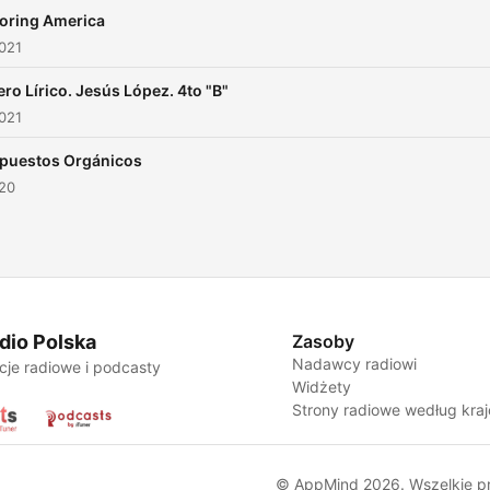
oring America
021
ro Lírico. Jesús López. 4to "B"
021
uestos Orgánicos
020
dio Polska
Zasoby
Nadawcy radiowi
cje radiowe i podcasty
Widżety
Strony radiowe według kra
© AppMind 2026. Wszelkie p