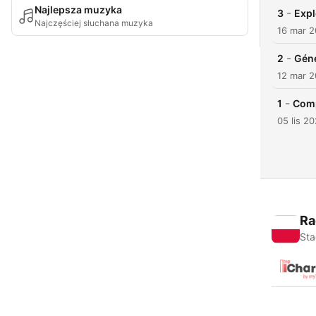
Najlepsza muzyka
-
3
Expl
Najczęściej słuchana muzyka
16 mar 2
-
2
Géne
12 mar 2
-
1
Comp
05 lis 2
Ra
Sta