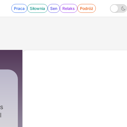
Praca
Siłownia
Sen
Relaks
Podróż
ús
l