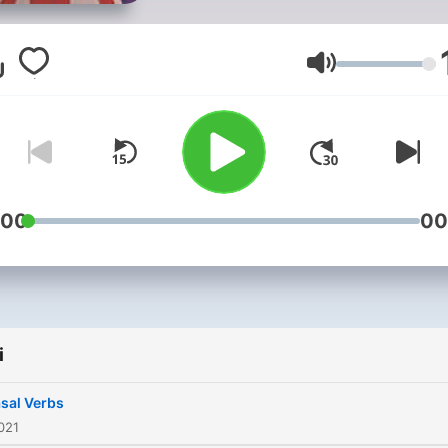
Głośność
:00
00
i
sal Verbs
021