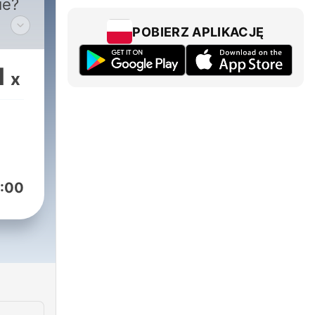
ie?
POBIERZ APLIKACJĘ
nen
 ist.
1
x
on
en.
:00