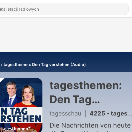
tagesthemen: Den Tag verstehen (Audio)
tagesthemen:
Den Tag
verstehen (Aud
tagesschau
|
4225 - tagesthemen 22:15 Uhr, 06.08.2026
Die Nachrichten von heute