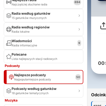
694
Najczęściej słuchane radia
Radia według gatunków
15 gatunków muzycznych
Radia według regionów
Radia lokalne
Wiadomości
9
Radia informacyjne
Polecane
Lista najlepszych stacji radiowych
00
Podcasty
Najlepsze podcasty
50
Najpopularniejsze podcasty
Podcasty według gatunków
18 gatunków tematycznych
Odcink
Muzyka