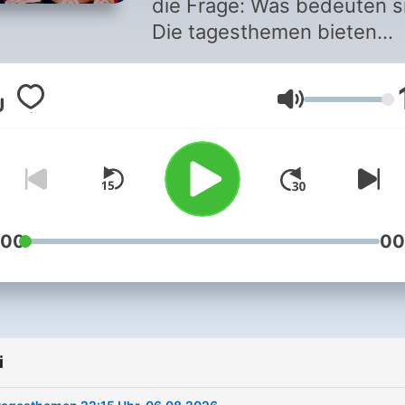
die Frage: Was bedeuten s
Die tagesthemen bieten
weiterführende Informatio
zu dem, was aktuell wichtig
Głośność
Sie liefern Erklärung und
Analyse, sowie Beispiele v
vor Ort. Hier zum Nachhör
:00
00
i