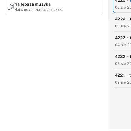
-
4225
Najlepsza muzyka
06 sie 2
Najczęściej słuchana muzyka
-
4224
05 sie 2
-
4223
04 sie 2
-
4222
03 sie 2
-
4221
02 sie 2