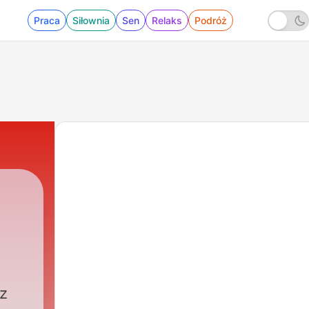
Praca
Siłownia
Sen
Relaks
Podróż
 z