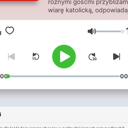
różnymi gośćmi przybliża
wiarę katolicką, odpowiada
na trudne pytania i wyjaśni
podstawowe pojęcia. Wśr
Głośność
naszych ekspertów są: ojc
Jan Strumiłowski - doktor
teologii dogmatycznej z
Archiopactwa Cystersów 
Jędrzejowie i ksiądz profe
Miłosz Hołda - filozof z
:00
00
Uniwersytetu Papieskiego
Jana Pawła II. Masz własn
pytanie, na które jeszcze n
odpowiedzieliśmy w
i
podcastach? Możesz nam 
zadać, pisząc na adres: