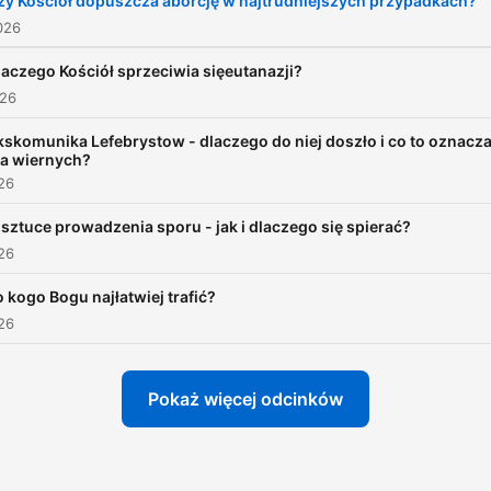
zy Kościół dopuszcza aborcję w najtrudniejszych przypadkach?
szukajcie@radiokielce.pl
.
026
Słuchaj również podcastu
laczego Kościół sprzeciwia sięeutanazji?
"Pokaż mi Boga"
.
026
kskomunika Lefebrystow - dlaczego do niej doszło i co to oznacz
la wiernych?
026
 sztuce prowadzenia sporu - jak i dlaczego się spierać?
026
 kogo Bogu najłatwiej trafić?
026
Pokaż więcej odcinków