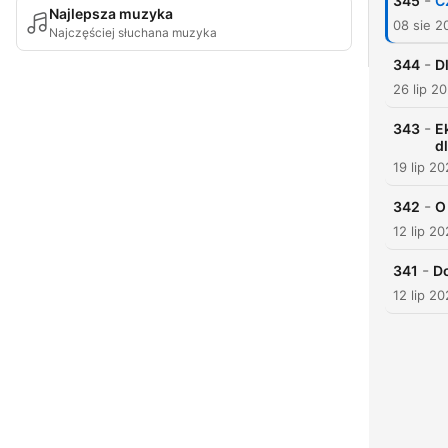
-
345
C
Najlepsza muzyka
08 sie 2
Najczęściej słuchana muzyka
-
344
D
26 lip 2
-
343
E
d
19 lip 2
-
342
O
12 lip 2
-
341
Do
12 lip 2