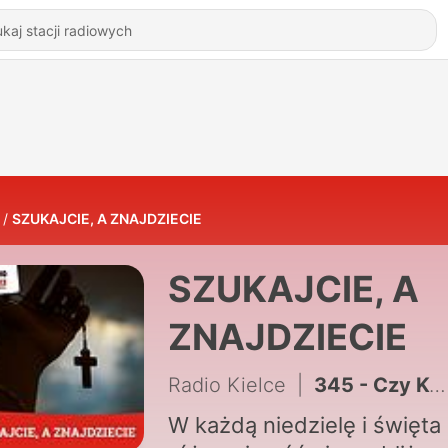
SZUKAJCIE, A ZNAJDZIECIE
SZUKAJCIE, A
ZNAJDZIECIE
Radio Kielce
|
345 - Czy Kościół dopuszcza aborcję w najtrudniejszych przypadkach?
W każdą niedzielę i święta