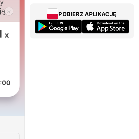
my
jąc
POBIERZ APLIKACJĘ
ając
ód
1
x
iec
w
sor
:00
e
ie
je