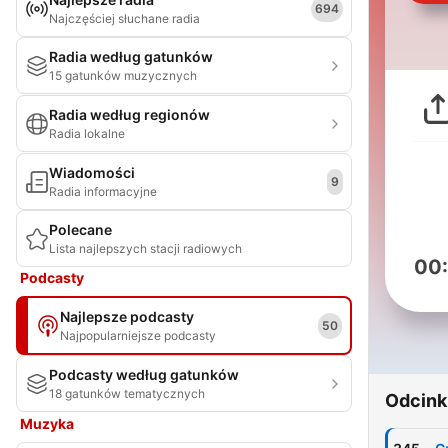
694
Najczęściej słuchane radia
Radia według gatunków
15 gatunków muzycznych
Radia według regionów
Radia lokalne
Wiadomości
9
Radia informacyjne
Polecane
Lista najlepszych stacji radiowych
00
Podcasty
Najlepsze podcasty
50
Najpopularniejsze podcasty
Podcasty według gatunków
18 gatunków tematycznych
Odcink
Muzyka