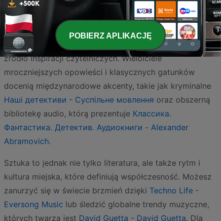
najważniejszych dzieł naszych rodzimych twórców w
przystępnej formie. Z kolei dla osób poszukujących
aktualnych recenzji i literackich nowinek,
Na miły book -
POBIERZ APLIKACJĘ
podcast literacki - namilybook.pl
stanowi niezastąpione
źródło inspiracji czytelniczych. Wielbiciele
mroczniejszych opowieści i klasycznych gatunków
docenią międzynarodowe akcenty, takie jak kryminalne
Наші детективи - Суспільне мовлення
oraz obszerną
bibliotekę audio, którą prezentuje
Классика.
Фантастика. Детектив. Аудиокниги - Alexander
Abramovich
.
Sztuka to jednak nie tylko literatura, ale także rytm i
kultura miejska, które definiują współczesność. Możesz
zanurzyć się w świecie brzmień dzięki
Techno Life -
Eversong Music
lub śledzić globalne trendy muzyczne,
których twarzą jest
David Guetta - David Guetta
. Dla