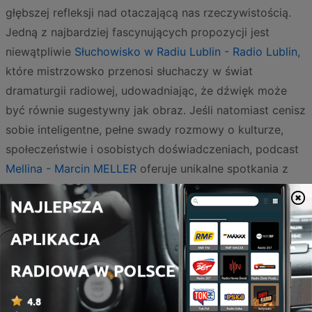
głębszej refleksji nad otaczającą nas rzeczywistością.
Jedną z najbardziej fascynujących propozycji jest
niewątpliwie
Słuchowisko w Radiu Lublin - Radio Lublin
,
które mistrzowsko przenosi słuchaczy w świat
dramaturgii radiowej, udowadniając, że dźwięk może
być równie sugestywny jak obraz. Jeśli natomiast cenisz
sobie inteligentne, pełne swady rozmowy o kulturze,
społeczeństwie i osobistych doświadczeniach, podcast
Mellina - Marcin MELLER
oferuje unikalne spotkania z
najbardziej barwnymi postaciami polskiej sceny
artystycznej i medialnej.
Literatura zajmuje w tym zestawieniu miejsce
szczególne, łącząc tradycję z nowoczesnym odbiorem.
Przeboje literatury polskiej | Radio Katowice - Radio
Katowice S.A.
to doskonały sposób na powrót do