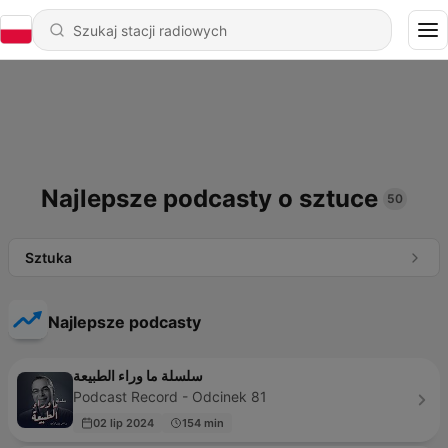
Najlepsze podcasty o sztuce
50
Sztuka
Najlepsze podcasty
سلسلة ما وراء الطبيعة
Podcast Record - Odcinek 81
02 lip 2024
154 min