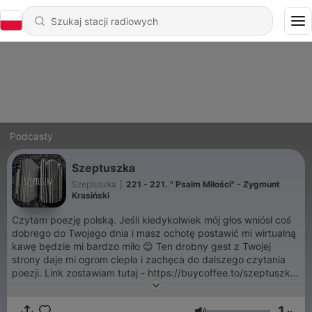
Podcasty
Szeptuszka
Szeptuszka
|
221 - 221. " Psalm Miłości" - Zygmunt
Krasiński
Czytam poezję polską. Jeśli kiedykolwiek mój głos wniósł coś
dobrego do Twojego dnia i masz ochotę postawić mi wirtualną
kawę będzie mi bardzo miło 😊 Ten drobny gest z Twojej
strony daje mi ogrom ciepła i zachęca do dalszego czytania
poezji. Link zostawiam tutaj - https://buycoffee.to/szeptuszka
A jeśli masz ochotę do mnie napisać to napisz na
szeptuszka.asmr@gmail.com Dziękuję z serca za każdą
1