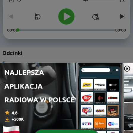
x
obecność ❤️
Głośność
00:00
00:00
Odcinki
-
221
221. " Psalm Miłości" - Zygmunt Krasiński
22 gru 2025
-
220
220. "Tam, w moim kraju..." - Maria Konopnicka
12 gru 2025
-
219
219. "Psalm nadziei" - Zygmunt Krasiński
08 paź 2025
-
218
218. "Róża" - Adam Asnyk
24 sie 2025