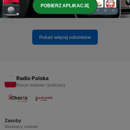
POBIERZ APLIKACJĘ
-
217
217. "Stokrotki" - Adam Asnyk
21 sie 2025
Pokaż więcej odcinków
Radio Polska
Stacje radiowe i podcasty
Zasoby
Nadawcy radiowi