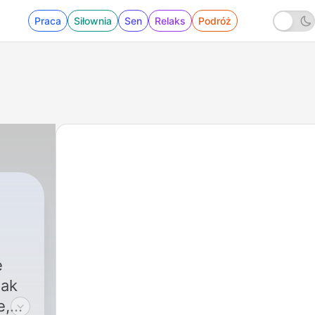
Praca
Siłownia
Sen
Relaks
Podróż
|
3 - Windą do piekła
e
jak
e,