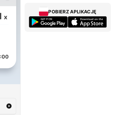
przy
POBIERZ APLIKACJĘ
1
x
:00