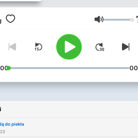
ale z przymrużeniem oka, 
szczekawce.
Głośność
:00
00
i
ą do piekła
023