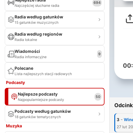
694
Najczęściej słuchane radia
Radia według gatunków
15 gatunków muzycznych
Radia według regionów
Radia lokalne
Wiadomości
9
Radia informacyjne
00
Polecane
Lista najlepszych stacji radiowych
Podcasty
Najlepsze podcasty
50
Najpopularniejsze podcasty
Odcink
Podcasty według gatunków
18 gatunków tematycznych
-
3
Wind
Muzyka
27 lut 2