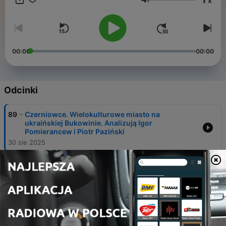
x
Głośność
00:00
00:00
Odcinki
-
89
Czerniowce. Wielokulturowe miasto na
ukraińskiej Bukowinie. Analizują Igor
Pomierancew i Piotr Paziński
30 sie 2025
-
88
Grecka wyspa Kalymnos. Raj dla wspinaczy
prezentują Marzena Hmielewicz i Marcin
Jamkowski
23 sie 2025
-
87
Praga. Najlepsze jedzenie i ''zdystansowanych''
Czechów przedstawiają Klara Klinger i Tomasz