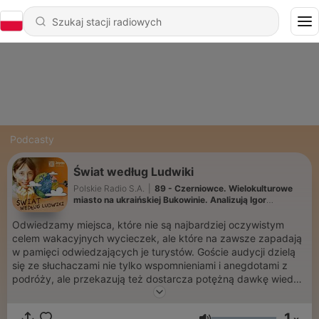
Podcasty
Świat według Ludwiki
Polskie Radio S.A.
|
89 - Czerniowce. Wielokulturowe
miasto na ukraińskiej Bukowinie. Analizują Igor
Pomierancew i Piotr Paziński
Odwiedzamy miejsca, które nie są najbardziej oczywistym
celem wakacyjnych wycieczek, ale które na zawsze zapadają
w pamięci odwiedzających je turystów. Goście audycji dzielą
się ze słuchaczami nie tylko wspomnieniami i anegdotami z
podróży, ale przekazują też dostarcza potężną dawkę wiedzy
o sytuacji społecznoekonomicznej i politycznej wielu krajów.
Nowe odcinki w każdą sobotę. #podroze #swiat
1