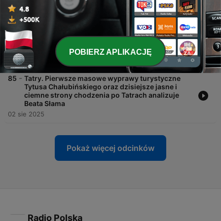
Maćkowiak
16 sie 2025
-
86
Teheran. Burzliwą historię ''betonowego miasta"
oraz inspirujące ciekawostki przybliżają Ivonna
Nowicka i Marcin Krzyżanowski
POBIERZ APLIKACJĘ
09 sie 2025
-
85
Tatry. Pierwsze masowe wyprawy turystyczne
Tytusa Chałubińskiego oraz dzisiejsze jasne i
ciemne strony chodzenia po Tatrach analizuje
Beata Słama
02 sie 2025
Pokaż więcej odcinków
Radio Polska