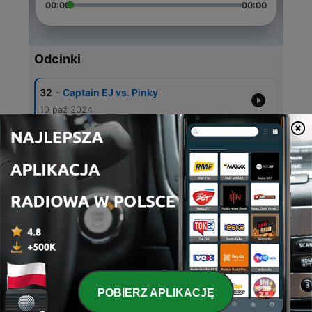
00:00
00:00
Odcinki
-
32
Captain EJ vs. Pinky
10 paź 2024
-
31
Pokemon - Bedtime Story
10 sie 2024
-
30
Thor - Bedtime Story
20 lip 2024
-
29
Spider-Man #2 - Bedtime Story
20 cze 2024
-
28
Iron Man #3 - Bedtime Story
20 maj 2024
POBIERZ APLIKACJĘ