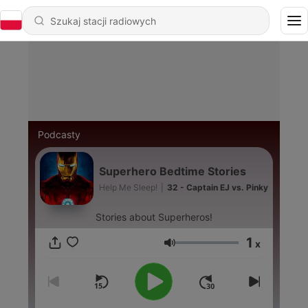
Podcasty
Superhero Bedtime Stories
Help Me Sleep!
|
32 - Captain EJ vs. Pinky
Stories about Superheros!
1
x
Głośność