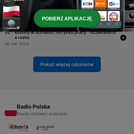
-
53
Grzegorz Kozieja: Ukraińskie rolnictwo ma rynki
zbytu w Afryce, nie powinno być zagrożeniem dla
Polski
POBIERZ APLIKACJĘ
13 mar 2024
-
52
Kobiety w biznesie i na rynku pracy - oczekiwania
a realia
06 mar 2024
Pokaż więcej odcinków
Radio Polska
Stacje radiowe i podcasty