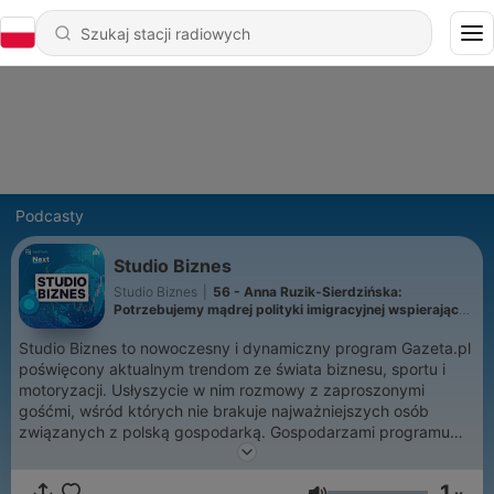
Podcasty
Studio Biznes
Studio Biznes
|
56 - Anna Ruzik-Sierdzińska:
Potrzebujemy mądrej polityki imigracyjnej wspierającej
rynek pracy
Studio Biznes to nowoczesny i dynamiczny program Gazeta.pl
poświęcony aktualnym trendom ze świata biznesu, sportu i
motoryzacji. Usłyszycie w nim rozmowy z zaproszonymi
gośćmi, wśród których nie brakuje najważniejszych osób
związanych z polską gospodarką. Gospodarzami programu
Studio Biznes są: Karolina Hytrek-Prosiecka i Tomasz
Korniejew. Premiera co środę - również w formie podcastu na
1