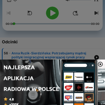
x
Spotify, Apple Podcasts i Google Podcasts.
Głośność
00:00
00:00
Odcinki
-
56
Anna Ruzik-Sierdzińska: Potrzebujemy mądrej
polityki imigracyjnej wspierającej rynek pracy
27 mar 2024
-
55
Piotr Kuczyński: Glapiński zasługuje na Trybunał
Stanu
27 mar 2024
-
54
Powrót 5 proc. VAT na żywność - teraz albo
nigdy?
20 mar 2024