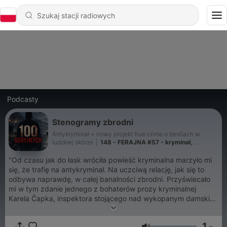
Podcasty
Stenogramy zbrodni
Antykryminał + nowy projekt true crime o bestiach w
ludzkiej skórze
|
148 - FERAJNA #57 - kryminał,
podcast, słuchowisko, antykryminał
"Od czasu jak do łask wróciła powieść kryminalna marzyło mi
się, że trafię na antykryminał. Na uczciwą relację, jak się to
odbywa naprawdę, w całej banalności zbrodni. Przyświecało
mi w tym zdanie jednego z bohaterów prozy kryminalnej
Karela Čapka, inspektora stojącego nad wykopanym damskim
trupem: 'Panie, jak zejdzie skóra to już nici z całej urody'..." Jan
Gondowicz, Magazyn literacko-kulturalny "CHIMERA" luty 2015
1