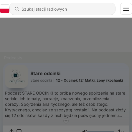
Podcasty
Stare odcinki
Stare odcinki
|
12 - Odcinek 12: Matki, żony i kochanki
Podcast STARE ODCINKI to próba nowego spojrzenia na stare
seriale: ich tematy, narracje, znaczenia, przemilczenia i
obrazy. Spojrzenia analitycznego, ale też osobistego.
Krytycznego, chociaż ze szczyptą nostalgii. Na podcast złoży
się 12 odcinków, każdy z nich będzie poświęcony jednemu
serialowi z lat 1976-1997. Premiery odcinków zaplanowane są
na ostatnie dni każdego miesiąca. Autorką i narratorką
1