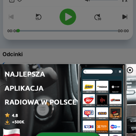
x
podcastu jest Dorota Jędrzejewska-Szpak -- Zrealizowano w
Głośność
ramach stypendium Ministra Kultury i Dziedzictwa
Narodowego
00:00
00:00
Odcinki
-
12
Odcinek 12: Matki, żony i kochanki
30 gru 2024
-
11
Odcinek 11: Boża podszewka
30 gru 2024
-
10
Odcinek 10: Rzeka kłamstwa
17 gru 2024
-
9
Odcinek 9: Siedem życzeń
13 lis 2024