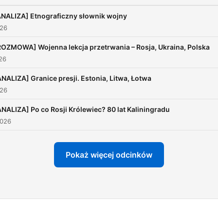
Mail:
[sprawy.wschodu@gmail.c
ANALIZA] Etnograficzny słownik wojny
026
ROZMOWA] Wojenna lekcja przetrwania – Rosja, Ukraina, Polska
026
ANALIZA] Granice presji. Estonia, Litwa, Łotwa
026
ANALIZA] Po co Rosji Królewiec? 80 lat Kaliningradu
2026
Pokaż więcej odcinków