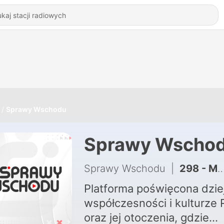
Sprawy Wschodu
Sprawy Wscho
Sprawy Wschodu
|
298 - Między informacją a zrozumieniem. Od września nowa formuła Spraw Wschodu
Platforma poświęcona dzie
współczesności i kulturze R
oraz jej otoczenia, gdzie