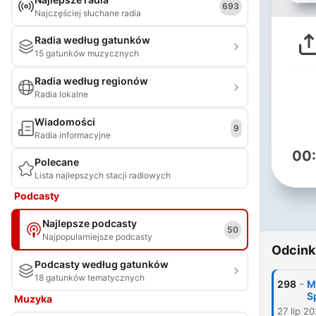
693
Najczęściej słuchane radia
Radia według gatunków
15 gatunków muzycznych
Radia według regionów
Radia lokalne
Wiadomości
9
Radia informacyjne
00
Polecane
Lista najlepszych stacji radiowych
Podcasty
Najlepsze podcasty
50
Najpopularniejsze podcasty
Odcink
Podcasty według gatunków
18 gatunków tematycznych
-
298
M
S
Muzyka
27 lip 2