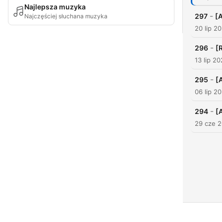
Najlepsza muzyka
-
297
[
Najczęściej słuchana muzyka
20 lip 2
-
296
[
13 lip 2
-
295
[
06 lip 2
-
294
[
29 cze 