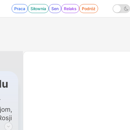
Praca
Siłownia
Sen
Relaks
Podróż
du
jom,
osji