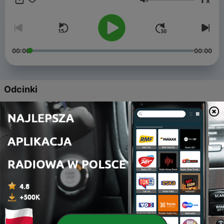
x
by żyć szczęśliwie na codzień. Naprawdę, nie na niby. Celem
Głośność
podcastu jest przybliżenie praktycznych informacji o tym, jak
możesz uzdrowić swoje Życie. Żyć tak jak chcesz, a nie tylko
jak potrafisz.
00:00
00:00
Odcinki
-
5
#005 Jak KARMA wpływa na Twoje życia?
25 maj 2022
-
4
#004 Czy życie jest sprawiedliwe?
18 maj 2022
-
3
#003 - "Wszystko, co sobie UŚWIADAMIASZ,
możesz kontrolować" - wydaje się, że to niewiele?
Nic bardziej mylnego. Bo...? część 2
08 maj 2022