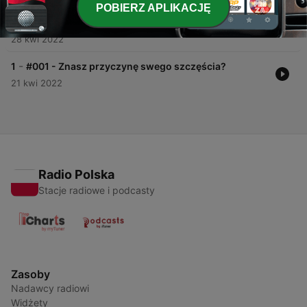
-
2
#002 - "Wszystko, co sobie UŚWIADAMIASZ,
POBIERZ APLIKACJĘ
możesz kontrolować" - wydaje się, że to niewiele?
Nic bardziej mylnego. Bo...?
28 kwi 2022
-
1
#001 - Znasz przyczynę swego szczęścia?
21 kwi 2022
Radio Polska
Stacje radiowe i podcasty
Zasoby
Nadawcy radiowi
Widżety