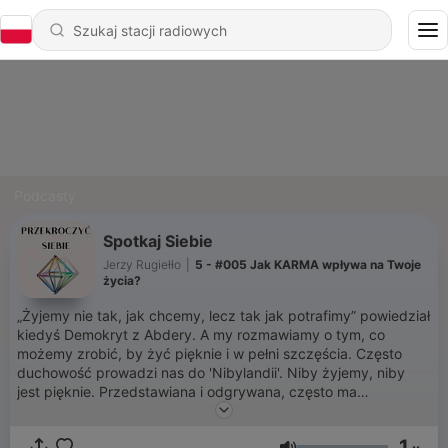
Podcasty
Spotkaj Siebie
Jerzy Rugiełło
|
5 - #005 Jak KARMA wpływa na Twoje
życia?
„Żyjemy nie tak, jak chcemy, lecz tak jak potrafimy” powiedział
kiedyś Demokryt z Abdery. A my rozmawiamy o tym, co
możemy zrobić, by żyć pięknie i w pełni szczęścia. Często
duchowość prowadzi nas do 'Nibylandii'. Niby żyjemy, niby
jest pięknie. Przedstawiana i odgrywana, często ma
przesadnie wzniosły charakter, oderwany od rzeczywistości.
Zatraca przy tym swój podstawowy, banalny wręcz przekaz -
1