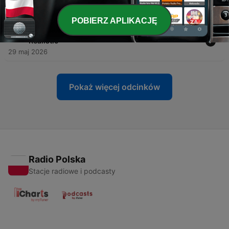
19 cze 2026
POBIERZ APLIKACJĘ
-
106
#102 – Snowy White & The White Flames –
Realistic
29 maj 2026
Pokaż więcej odcinków
Radio Polska
Stacje radiowe i podcasty