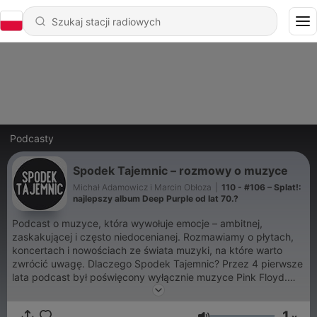
Podcasty
Spodek Tajemnic – rozmowy o muzyce
Michał Adamowicz i Marcin Obłoza
|
110 - #106 – Splat!:
najlepszy album Deep Purple od lat 70.?
Podcast o muzyce, która wywołuje emocje – ambitnej,
zaskakującej i często niedocenianej. Rozmawiamy o płytach,
koncertach i nowościach ze świata muzyki, na które warto
zwrócić uwagę. Dlaczego Spodek Tajemnic? Przez 4 pierwsze
lata podcast był poświęcony wyłącznie muzyce Pink Floyd.
Nazwa to rodzimy odpowiednik tytułu jednej z płyt zespołu – A
Saucerful Of Secrets. Nowe odcinki co dwa tygodnie – w piątki
1