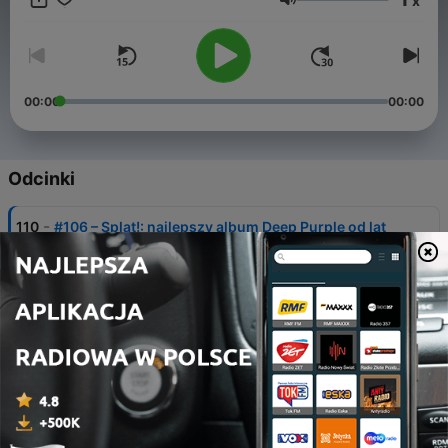
x
o godz. 17:00. Rozmawiają: Michał Adamowicz i Marcin
Głośność
Obłoza.
00:00
00:00
Odcinki
-
110
#106 – Splat!: najlepszy album Deep Purple od lat
70.?
31 lip 2026
-
109
#105 – Wehikuł czasu Paula McCartneya: The
Boys of Dungeon Lane
17 lip 2026
-
108
#104 – Jonathan Wilson – Rare Birds
03 lip 2026
-
107
#103 – Możdżer Danielsson Fresco – The Time