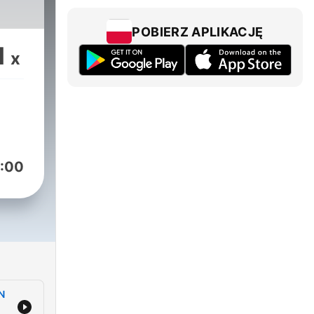
POBIERZ APLIKACJĘ
1
x
:00
N