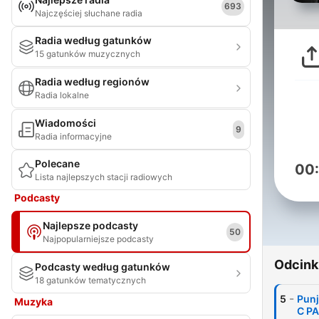
693
Najczęściej słuchane radia
Radia według gatunków
15 gatunków muzycznych
Radia według regionów
Radia lokalne
Wiadomości
9
Radia informacyjne
Polecane
00
Lista najlepszych stacji radiowych
Podcasty
Najlepsze podcasty
50
Najpopularniejsze podcasty
Odcink
Podcasty według gatunków
18 gatunków tematycznych
-
5
Punj
Muzyka
C PA