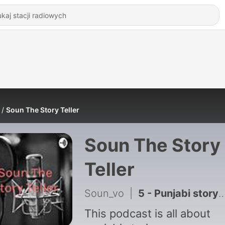
Soun The Story Teller
Soun The Story
Teller
Soun_vo
|
5 - Punjabi story o ਰਹੱਸਮਈ ਸ਼ਕਸ ਕੌਣ ਸੀ? PART 2 O RAHASMAYI SHAKSH KAUN C PART 2
This podcast is all about