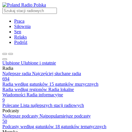
Radio Polska
Praca
Siłownia
Sen
Relaks
Podróż
Ulubione
Ulubione i ostatnie
Radia
Najlepsze radia
Najczęściej słuchane radia
694
Radia według gatunków
15 gatunków muzycznych
Radia według regionów
Radia lokalne
Wiadomości
Radia informacyjne
9
Polecane
Lista najlepszych stacji radiowych
Podcasty
Najlepsze podcasty
Najpopularniejsze podcasty
50
Podcasty według gatunków
18 gatunków tematycznych
Muzyka