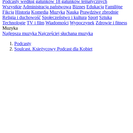
Podcasty według gatunków
18 gatunków tematycznych
Wszystkie
Administracja państwowa
Biznes
Edukacja
Familijne
Fikcja
Historia
Komedia
Muzyka
Nauka
Prawdziwe zbrodnie
Religia i duchowość
Społeczeństwo i kultura
Sport
Sztuka
Technologie
TV i film
Wiadomości
Wypoczynek
Zdrowie i fitness
Muzyka
Najlepsza muzyka
Najczęściej słuchana muzyka
Podcasty
Soulcast. Księżycowy Podcast dla Kobiet