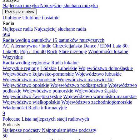
Najlepsza muzyka
Najczęściej słuchana muzyka
Przełącz motyw
Ulubione
Ulubione i ostatnie
Radia
Najlepsze radia
Najczęściej słuchane radia
694
Radia według gatunków
15 gatunków muzycznych
AC
Alternatywna / Indie
Chrześcijańska
Dance / EDM
Lata 80.
Lata 90.
Pop / Top 40
Rock
Stare przeboje
Wiadomości lokalne
Wszystkie
Radia według regionów
Radia lokalne
Wszystkie regiony
Lódzkie
Lubelskie
Województwo dolnośląskie
Województwo kujawsko-pomorskie
Województwo lubuskie
Województwo małopolskie
Województwo mazowieckie
Województwo opolskie
Województwo podkarpackie
Województwo
podlaskie
Województwo pomorskie
Województwo śląskie
Województwo świętokrzyskie
Województwo warmińsko-mazurskie
Województwo wielkopolskie
Województwo zachodniopomorskie
Wiadomości
Radia informacyjne
9
Polecane
Lista najlepszych stacji radiowych
Podcasty
Najlepsze podcasty
Najpopularniejsze podcasty
50