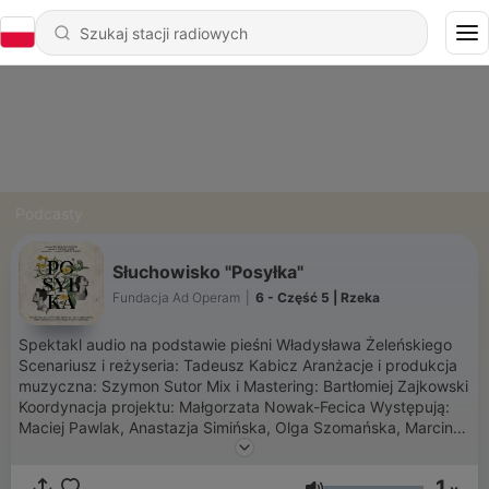
Podcasty
Słuchowisko "Posyłka"
Fundacja Ad Operam
|
6 - Część 5 | Rzeka
Spektakl audio na podstawie pieśni Władysława Żeleńskiego
Scenariusz i reżyseria: Tadeusz Kabicz Aranżacje i produkcja
muzyczna: Szymon Sutor Mix i Mastering: Bartłomiej Zajkowski
Koordynacja projektu: Małgorzata Nowak-Fecica Występują:
Maciej Pawlak, Anastazja Simińska, Olga Szomańska, Marcin
Januszkiewicz, Przemysław Glapiński, Witold Piasecki,
Katarzyna Walczak, Agnieszka Przekupień, Justyna
1