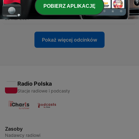
POBIERZ APLIKACJĘ
-
7
Bajka o złotej niteczce
29 mar 2021
Pokaż więcej odcinków
Radio Polska
Stacje radiowe i podcasty
Zasoby
Nadawcy radiowi