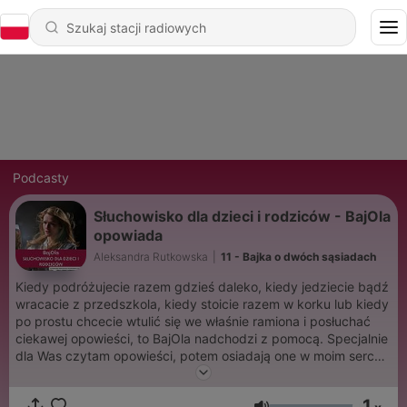
Podcasty
Słuchowisko dla dzieci i rodziców - BajOla
opowiada
Aleksandra Rutkowska
|
11 - Bajka o dwóch sąsiadach
Kiedy podróżujecie razem gdzieś daleko, kiedy jedziecie bądź
wracacie z przedszkola, kiedy stoicie razem w korku lub kiedy
po prostu chcecie wtulić się we właśnie ramiona i posłuchać
ciekawej opowieści, to BajOla nadchodzi z pomocą. Specjalnie
dla Was czytam opowieści, potem osiadają one w moim sercu
a następnie oddaje je Wam w formie opowiadania własnymi
słowami.
1