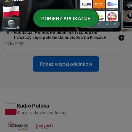
-
17
Kosów - miasto na pograniczu Pokucia i
Huculszczyzny, popularny kurort II RP
przyciągający elity intelektualne
POBIERZ APLIKACJĘ
17 lis 2020
-
16
Fundacja "Pomoc Polakom na Wschodzie"
troszczy się o polskie dziedzictwo na Kresach
13 lis 2020
Pokaż więcej odcinków
Radio Polska
Stacje radiowe i podcasty