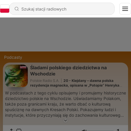
Podcasty
Śladami polskiego dziedzictwa na
Wschodzie
Polskie Radio S.A.
|
20 - Kiejdany – dawna polska
rezydencja magnacka, opisana w „Potopie” Henryka
Sienkiewicza
W podcastach z tego cyklu opisujemy i promujemy historyczne
dziedzictwo polskie na Wschodzie. Uświadamiamy Polakom,
także poza granicami kraju, że warto dbać o kulturową
spuściznę na dawnych Kresach Polski. Pokazujemy ludzi i
instytucje, które przyczyniają się do zachowania kulturowego
dziedzictwa na Wschodzie. Poza Polską jest wiele znaków
naszej obecności, z jednej strony przyczyniliśmy się do tego