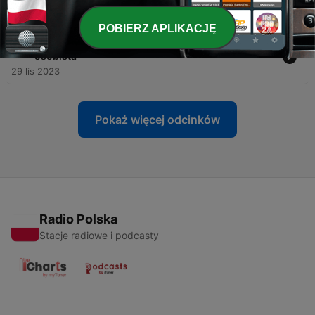
13 gru 2023
POBIERZ APLIKACJĘ
-
30
#30 Paweł Tkaczyk / Marka pracodawcy, marka
osobista
29 lis 2023
Pokaż więcej odcinków
Radio Polska
Stacje radiowe i podcasty