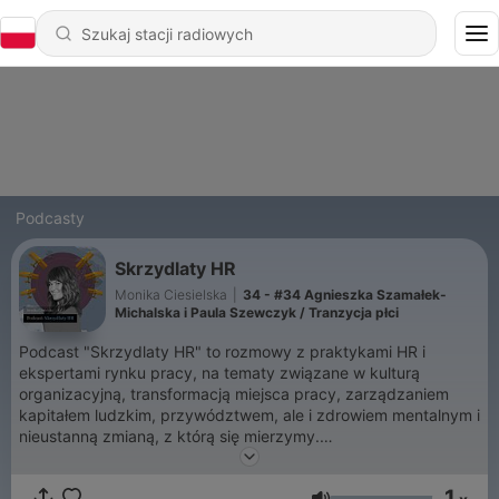
Podcasty
Skrzydlaty HR
Monika Ciesielska
|
34 - #34 Agnieszka Szamałek-
Michalska i Paula Szewczyk / Tranzycja płci
Podcast "Skrzydlaty HR" to rozmowy z praktykami HR i
ekspertami rynku pracy, na tematy związane w kulturą
organizacyjną, transformacją miejsca pracy, zarządzaniem
kapitałem ludzkim, przywództwem, ale i zdrowiem mentalnym i
nieustanną zmianą, z którą się mierzymy.
Rozmowy adresowane są do pracowników i liderów na każdym
1