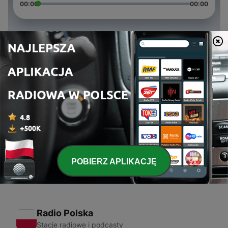
00:00
00:00
Odcinki
-
3
Nienaturalne czytanie książek
14 lut 2022
-
2
Dlaczego nie słucham disco polo?
31 sty 2022
-
1
Dlaczego nie jem mięsa?
25 sty 2022
POBIERZ APLIKACJĘ
Radio Polska
Stacje radiowe i podcasty