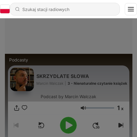
Podcasty
SKRZYDLATE SŁOWA
Marcin Walczak
|
3 - Nienaturalne czytanie książek
Podcast by Marcin Walczak
1
x
Głośność