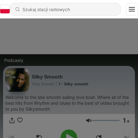
Podcasty
Silky Smooth
Silky Smooth
|
1 - Silky-smooth
Welcome to the late smooth sailing love boat. Where all of the
best hits from Rhythm and blues to the best of oldies brought
to you by Silkysmooth
1
x
Głośność