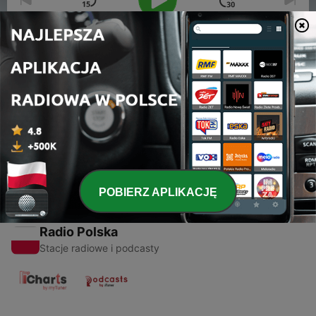
00:00
00:00
Odcinki
-
1
Silky-smooth
24 maj 2018
POBIERZ APLIKACJĘ
Radio Polska
Stacje radiowe i podcasty