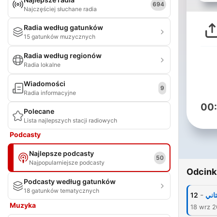
694
Najczęściej słuchane radia
Radia według gatunków
15 gatunków muzycznych
Radia według regionów
Radia lokalne
Wiadomości
9
Radia informacyjne
00
Polecane
Lista najlepszych stacji radiowych
Podcasty
Najlepsze podcasty
50
Najpopularniejsze podcasty
Odcink
Podcasty według gatunków
18 gatunków tematycznych
-
12
Muzyka
18 wrz 