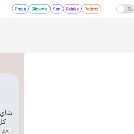
Praca
Siłownia
Sen
Relaks
Podróż
|
شاي المغرب
12 - الحلقة السادسة الموسم التاني :WHO DECIDES WHAT’S 
شاي 
كل!
بعد،