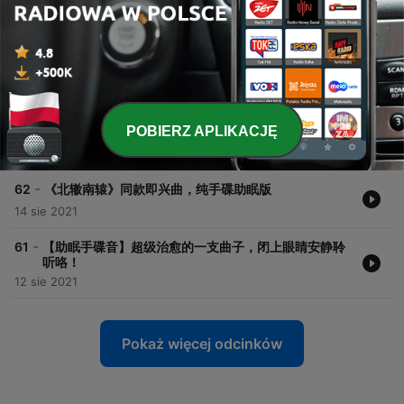
-
65
当给手碟加上效果器后，魔幻的感觉更足了！
17 wrz 2021
-
64
你可能想象不到，自己会被一口“锅”催眠，这就是手碟
的魅力！
15 wrz 2021
-
POBIERZ APLIKACJĘ
63
当空灵手碟配上抖腿节奏，竟然是这样的效果！
19 sie 2021
-
62
《北辙南辕》同款即兴曲，纯手碟助眠版
14 sie 2021
-
61
【助眠手碟音】超级治愈的一支曲子，闭上眼睛安静聆
听咯！
12 sie 2021
Pokaż więcej odcinków