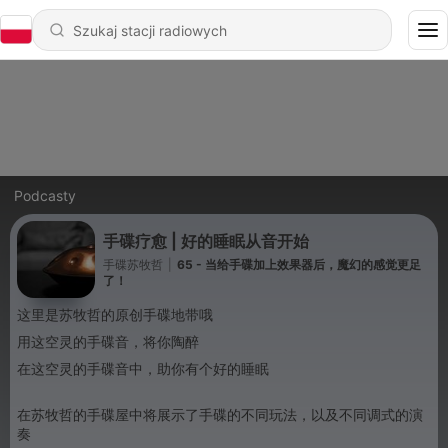
Podcasty
手碟疗愈 | 好的睡眠从音开始
手碟苏牧哲
|
65 - 当给手碟加上效果器后，魔幻的感觉更足
了！
这里是苏牧哲的原创手碟地带哦
用这空灵的手碟音，将你陶醉
在这空灵的手碟音中，助你有个好的睡眠
在苏牧哲的手碟屋中将展示了手碟的不同玩法，以及不同调式的演
奏