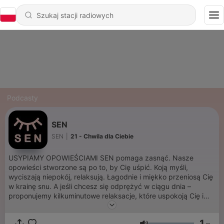
Podcasty
SEN
SEN
|
21 - Chwila dla Ciebie
USYPIAMY OPOWIEŚCIAMI SEN pomaga zasnąć. Nasze
opowieści stworzone są po to, by Cię uśpić. Koją myśli,
wyciszają niepokój, relaksują. Łagodnie i miękko przeniosą Cię
w krainę snu. A jeśli chcesz się odprężyć w ciągu dnia –
proponujemy kilkuminutowe relaksacje, które uspokoją Cię i
dodadzą energii. Spodobało Ci się? Wesprzyj nas:
https://patronite.pl/sen Dzięki Twojemu wsparciu będziemy
1