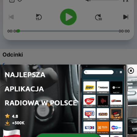
x
mogli pisać kolejne opowieści i relaksacje, nagrywać je w
Głośność
profesjonalnym studiu, komponować i miksować muzykę,
tworzyć oryginale ilustracje, zapraszać do współpracy nowych
lektorów. A Ty zawsze będziesz mieć dostęp do niezwykłych,
odprężających opowieści i relaksacji.
00:00
00:00
Odcinki
-
21
Chwila dla Ciebie
18 kwi 2023
-
20
Był sobie fiord
07 mar 2023
-
19
Słuchanie ciszy
23 sty 2023
-
18
Energia o poranku
03 sty 2023