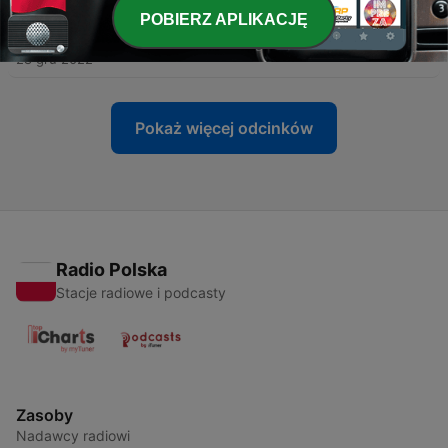
POBIERZ APLIKACJĘ
-
17
Strumień górski. Svanhågna, Szwecja
28 gru 2022
Pokaż więcej odcinków
Radio Polska
Stacje radiowe i podcasty
Zasoby
Nadawcy radiowi