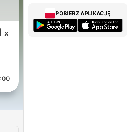
POBIERZ APLIKACJĘ
1
x
:00