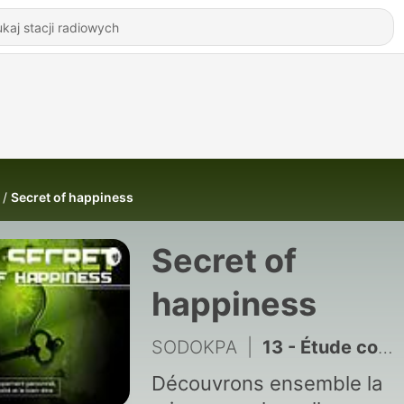
Secret of happiness
Secret of
happiness
SODOKPA
|
13 - Étude comparative suite et fin
Découvrons ensemble la