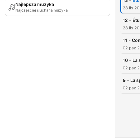
-
13
Étu
Najlepsza muzyka
28 lis 2
Najczęściej słuchana muzyka
-
12
Étu
28 lis 2
-
11
Con
02 paź 
-
10
La 
02 paź 
-
9
La s
02 paź 