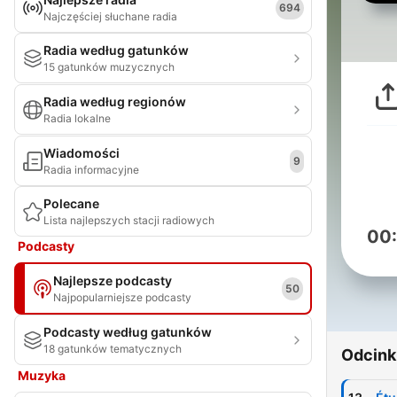
694
Najczęściej słuchane radia
Radia według gatunków
15 gatunków muzycznych
Radia według regionów
Radia lokalne
Wiadomości
9
Radia informacyjne
Polecane
Lista najlepszych stacji radiowych
00
Podcasty
Najlepsze podcasty
50
Najpopularniejsze podcasty
Podcasty według gatunków
18 gatunków tematycznych
Odcink
Muzyka