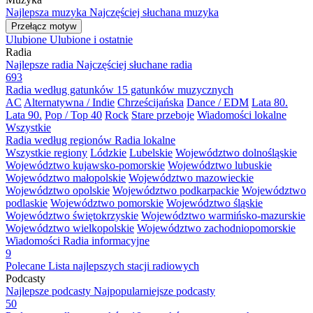
Najlepsza muzyka
Najczęściej słuchana muzyka
Przełącz motyw
Ulubione
Ulubione i ostatnie
Radia
Najlepsze radia
Najczęściej słuchane radia
693
Radia według gatunków
15 gatunków muzycznych
AC
Alternatywna / Indie
Chrześcijańska
Dance / EDM
Lata 80.
Lata 90.
Pop / Top 40
Rock
Stare przeboje
Wiadomości lokalne
Wszystkie
Radia według regionów
Radia lokalne
Wszystkie regiony
Lódzkie
Lubelskie
Województwo dolnośląskie
Województwo kujawsko-pomorskie
Województwo lubuskie
Województwo małopolskie
Województwo mazowieckie
Województwo opolskie
Województwo podkarpackie
Województwo
podlaskie
Województwo pomorskie
Województwo śląskie
Województwo świętokrzyskie
Województwo warmińsko-mazurskie
Województwo wielkopolskie
Województwo zachodniopomorskie
Wiadomości
Radia informacyjne
9
Polecane
Lista najlepszych stacji radiowych
Podcasty
Najlepsze podcasty
Najpopularniejsze podcasty
50