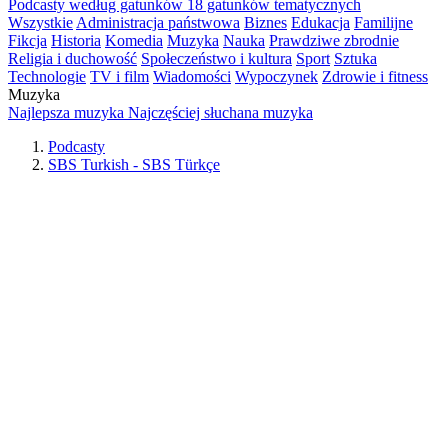
Podcasty według gatunków
18 gatunków tematycznych
Wszystkie
Administracja państwowa
Biznes
Edukacja
Familijne
Fikcja
Historia
Komedia
Muzyka
Nauka
Prawdziwe zbrodnie
Religia i duchowość
Społeczeństwo i kultura
Sport
Sztuka
Technologie
TV i film
Wiadomości
Wypoczynek
Zdrowie i fitness
Muzyka
Najlepsza muzyka
Najczęściej słuchana muzyka
Podcasty
SBS Turkish - SBS Türkçe