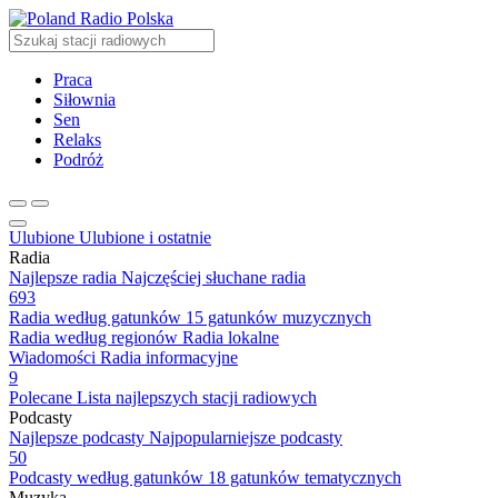
Radio Polska
Praca
Siłownia
Sen
Relaks
Podróż
Ulubione
Ulubione i ostatnie
Radia
Najlepsze radia
Najczęściej słuchane radia
693
Radia według gatunków
15 gatunków muzycznych
Radia według regionów
Radia lokalne
Wiadomości
Radia informacyjne
9
Polecane
Lista najlepszych stacji radiowych
Podcasty
Najlepsze podcasty
Najpopularniejsze podcasty
50
Podcasty według gatunków
18 gatunków tematycznych
Muzyka