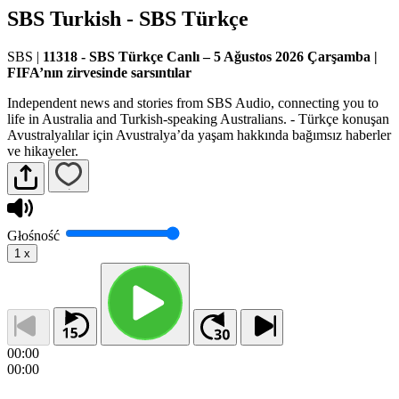
SBS Turkish - SBS Türkçe
SBS
|
11318 - SBS Türkçe Canlı – 5 Ağustos 2026 Çarşamba |
FIFA’nın zirvesinde sarsıntılar
Independent news and stories from SBS Audio, connecting you to
life in Australia and Turkish-speaking Australians. - Türkçe konuşan
Avustralyalılar için Avustralya’da yaşam hakkında bağımsız haberler
ve hikayeler.
Głośność
1
x
00:00
00:00