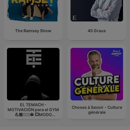
The Ramsey Show
45 Graus
EL TEMACH -
Choses à Savoir - Culture
MOTIVACIÓN para el GYM
générale
💪🏼🏋🏻‍♀🔱 💥MODO
GUERRA💥