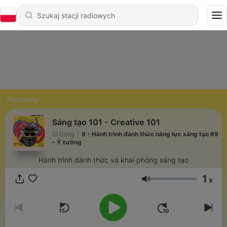
Podcasty
Sáng tạo 101 - Creative 101
Si Dang
|
9 - Hành trình đánh thức năng lực sáng tạo #9
- Ý tưởng
Hành trình đánh thức và khai phóng sáng tạo
1
x
Głośność