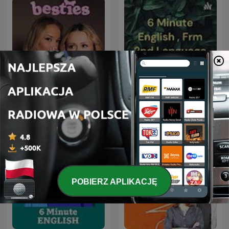
6 Minute English , Frm
besties
2nd Language English
Desk
POBIERZ APLIKACJĘ