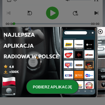
x
TOGOG Ketika semuanya sibuk dengan peperangan satu sama
Głośność
lain, dan kerjasama antar kerajaan. Desa MOONPHILLE
merupakan satu-satunya desa yang tentram, bahagia, dan
jauh dari peperangan.
00:00
00:00
Odcinki
-
3
S1.EPS.2 - BATTLE OF AMBRUS - GATE OF AGANTIS
19 cze 2020
-
2
S1.EPS.1 - BATTLE OF AMBRUS - THE DEATH OF
HILDA
12 cze 2020
-
1
TEASER - BATTLE OF AMBRUS
POBIERZ APLIKACJĘ
08 cze 2020