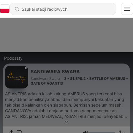
Podcasty
SANDIWARA SWARA
Sandiwara Swara
|
3 - S1.EPS.2 - BATTLE OF AMBRUS -
GATE OF AGANTIS
ASIANTRIS adalah kisah kalung AMBRUS yang terkenal bisa
menjadikan pemiliknya abadi dan mempunyai kekuatan yang
tak bisa dikalahkan oleh siapapun. Berkisah sebelum masehi,
GANDANOVA adalah kerajaan pertama yang menemukan
ASIANTRIS. jaman MEDIVEAL, ASIANTRIS menjadi penyebab
utama peperangan untuk saling menguasai satu sama lain.
seperti ARGANTARA, AGHANIA, SALAMANDAR, HAIDAR, dan
1