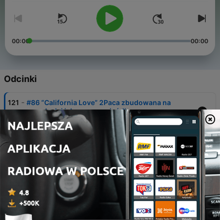
00:00
00:00
Odcinki
-
121
#86 “California Love” 2Paca zbudowana na
samplach i ich ogromne żródło
29 cze 2026
-
120
#85 Bardzo wybuchowe sample! “Bam Bam” i
"Bang Bang” w popkulturze
26 cze 2026
-
119
#84 Kiedy byłem... Breakout jako inspiracja
18 cze 2026
-
118
#83 Sample i covery w bajkach i kreskówkach
(część 1)