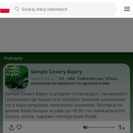
Podcasty
Sample Covery Bajery
Radio Kampus
|
121 - #86 “California Love” 2Paca
zbudowana na samplach i ich ogromne żródło
Sample Covery Bajery to program o inspiracjach, nawiązaniach
i przenikaniu się muzyki oraz artystów. Nausznie udowadniam,
kto z kogo samplował, remiksował i przerabiał. Słuchajcie na
antenie Radia Kampus w piątki po 16:30 i na radiokampus.fm!
Szpera, słucha, nagrywa i montuje Kasia Rodek.
1
x
Głośność