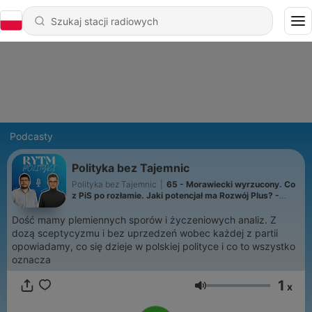
Podcasty
Polityka bez Tajemnic
Polityka bez Tajemnic
|
65 - Morawiecki wyrzucony. Co
z PiS po rozłamie. Jaki potencjał ma Rozwój Plus? -
Rytm Polityki
Dość mamy plemiennych sporów i życzeniowych analiz. Z
dozą sceptycyzmu i bez uprzedzeń wobec każdej z partii
opowiadamy, co się dzieje w polskiej polityce i co to wszystko
oznacza
1
x
Głośność