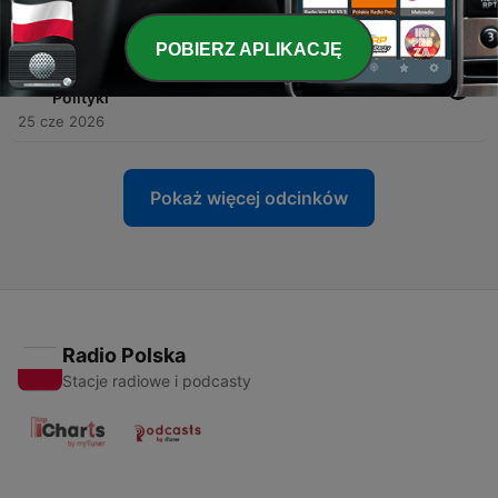
05 lip 2026
POBIERZ APLIKACJĘ
-
61
Szpital Południowy - SOR, Kacprzyk i salonik VIP -
Czy ta afera zabierze władzę Tuskowi? - Rytm
Polityki
25 cze 2026
Pokaż więcej odcinków
Radio Polska
Stacje radiowe i podcasty