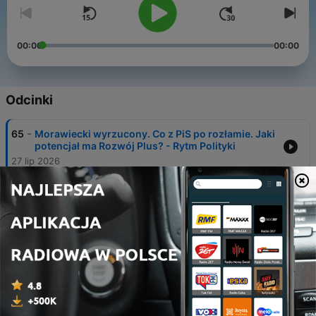
00:00
00:00
Odcinki
-
65
Morawiecki wyrzucony. Co z PiS po rozłamie. Jaki
potencjał ma Rozwój Plus? - Rytm Polityki
27 lip 2026
-
64
Czarnek, Woch, ultimatum Kaczyńskiego wobec
Morawieckiego - Rytm Polityki
17 lip 2026
-
63
Braun poza Kościołem? - Jak wpłynie to na polską
politykę?
11 lip 2026
-
62
Co przyniesie polski sezon ogórkowy? - Rytm
Polityki