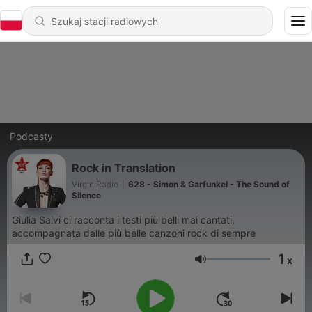
Podcasty
Rock in Translation
Virgin Radio
|
628 - Simon & Garfunkel - The Sound of
Silence
Giulia Salvi ci racconta i testi più belli mai cantati,
accompagnata dalle più belle canzoni rock di sempre
1
x
Głośność