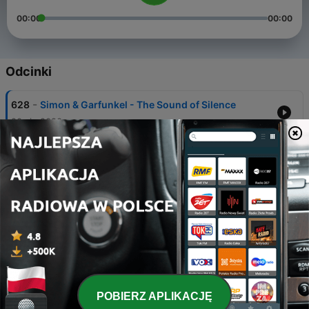
00:00
00:00
Odcinki
-
628
Simon & Garfunkel - The Sound of Silence
20 sie 2020
-
627
The Smashing Pumpkins - Perfect
20 sie 2020
-
626
My Chemical Romance - Sing
20 sie 2020
-
625
U2 - Desire
20 sie 2020
-
624
Red Hot Chili Peppers - Road Trippin'
POBIERZ APLIKACJĘ
20 sie 2020