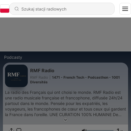
Podcasty
RMF Radio
RMF Radio
|
1471 - French Tech - Podcasthon - 1001
Diversités
La radio des Français qui ont choisi le monde. RMF Radio est
une radio musicale française et francophone, diffusée 24h/24
partout dans le monde. Pensée pour les expatriés, les
voyageurs, les francophones de cœur et tous ceux qui gardent
la France dans l'oreille. UNE CURATION 100% HUMAINE De
Goldman à Christine and the Queens, de Cabrel à la nouvelle
scène émergente : chaque morceau diffusé sur RMF est choisi
1