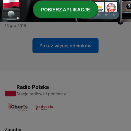
Décembre 2019
13 gru 2019
POBIERZ APLIKACJĘ
-
1467
Replay 2019-12-13 RMF Radio Montreal France
13 gru 2019
Pokaż więcej odcinków
Radio Polska
Stacje radiowe i podcasty
Zasoby