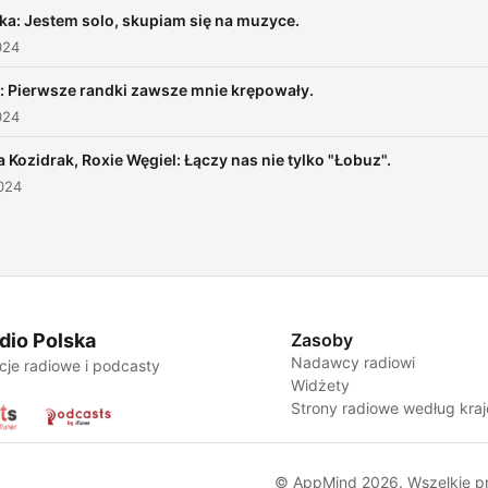
ka: Jestem solo, skupiam się na muzyce.
024
: Pierwsze randki zawsze mnie krępowały.
024
a Kozidrak, Roxie Węgiel: Łączy nas nie tylko "Łobuz".
024
dio Polska
Zasoby
Nadawcy radiowi
cje radiowe i podcasty
Widżety
Strony radiowe według kra
© AppMind 2026. Wszelkie p