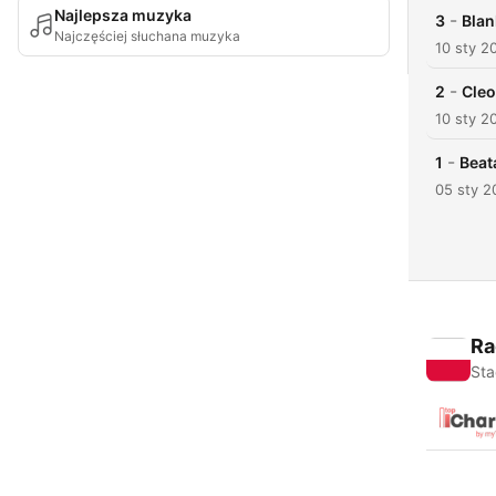
Najlepsza muzyka
-
3
Blan
Najczęściej słuchana muzyka
10 sty 2
-
2
Cleo
10 sty 2
-
1
Beat
05 sty 2
Ra
Sta