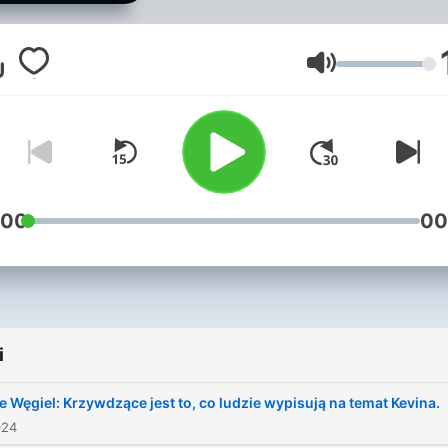
zapomnieć. Tak brzmią
spotkania Pauliny Sawickiej
gwiazdami w programie R
Głośność
Love.
:00
00
i
e Węgiel: Krzywdzące jest to, co ludzie wypisują na temat Kevina.
024