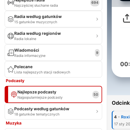
694
Najczęściej słuchane radia
Radia według gatunków
15 gatunków muzycznych
Radia według regionów
Radia lokalne
Wiadomości
9
Radia informacyjne
00
Polecane
Lista najlepszych stacji radiowych
Podcasty
Najlepsze podcasty
50
Najpopularniejsze podcasty
Odcink
Podcasty według gatunków
18 gatunków tematycznych
-
4
Roxi
Muzyka
17 sty 2