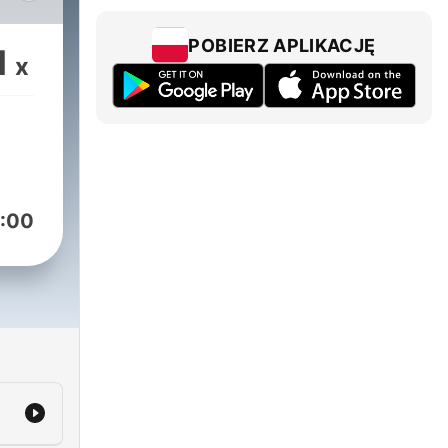
 z
POBIERZ APLIKACJĘ
1
x
MF
:00