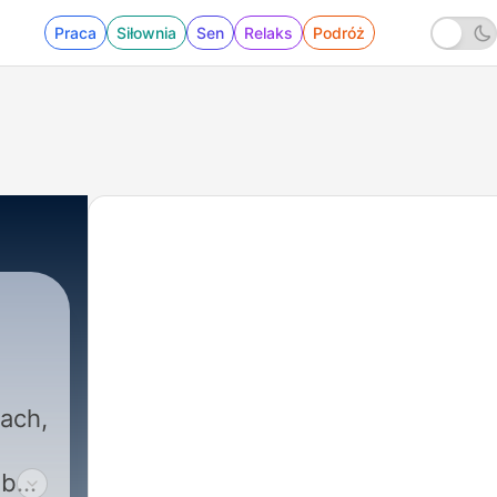
Praca
Siłownia
Sen
Relaks
Podróż
ach,
oby