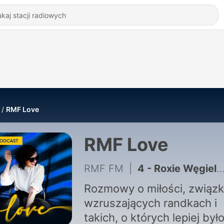
RMF Love
RMF Love
RMF FM
|
4 - Roxie Węgiel: Krzywdzące jest to, co ludzie wypisują na temat Kevina.
Rozmowy o miłości, związk
wzruszających randkach i
takich, o których lepiej był