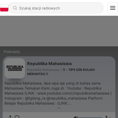
Podcasty
Republika Mahasiswa
Republika Mahasiswa
|
5 - TIPS IZIN KULIAH
MERANTAU !!
Republika Mahasiswa, Apa-apa aja yang di bahas sama
Mahasiswa Temukan Kami Juga di : Youtube : Republika
Mahasiswa (LINK : www.youtube.com/c/republikamahasiswa )
Instagram : @fgilang_ra @republika_mahasiswa Platform
Belajar Republika Mahasiswa : (LINK:
www.unacademy.com/@republikamahasiswa/courses )
Podcast (Spotify) : Republika Mahasiswa Podcast ( LINK:
1