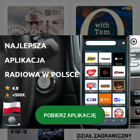
Czarnobyl. Prawdziwa
Q with Tom Power
historia
POBIERZ APLIKACJĘ