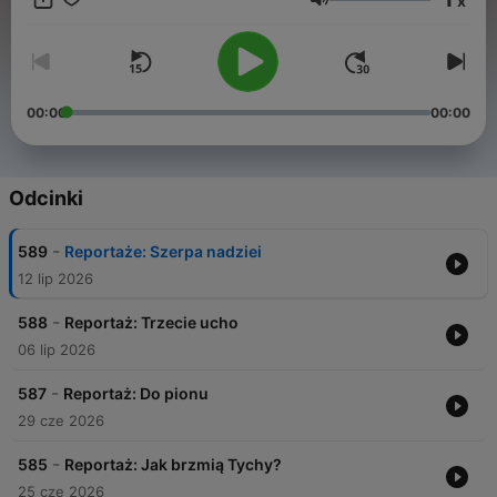
x
szukają sposobów opowiadania o świecie w czasach gdy
Głośność
intymna rozmowa w cztery oczy jest praktycznie niemożliwa.
Kontakt utrzymywać możemy tylko przez telefon albo media
społecznościowe.
00:00
00:00
Odcinki
-
589
Reportaże: Szerpa nadziei
12 lip 2026
-
588
Reportaż: Trzecie ucho
06 lip 2026
-
587
Reportaż: Do pionu
29 cze 2026
-
585
Reportaż: Jak brzmią Tychy?
25 cze 2026