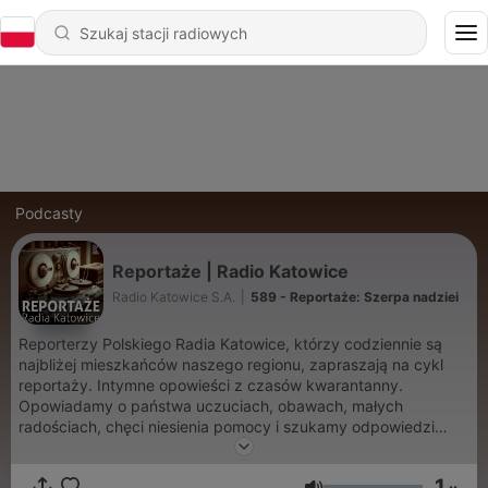
Podcasty
Reportaże | Radio Katowice
Radio Katowice S.A.
|
589 - Reportaże: Szerpa nadziei
Reporterzy Polskiego Radia Katowice, którzy codziennie są
najbliżej mieszkańców naszego regionu, zapraszają na cykl
reportaży. Intymne opowieści z czasów kwarantanny.
Opowiadamy o państwa uczuciach, obawach, małych
radościach, chęci niesienia pomocy i szukamy odpowiedzi
kiedy to wszystko się skończy. Wszyscy jesteśmy od siebie
oddzieleni a tak bardzo potrzebujemy bliskości. Reportażyści
1