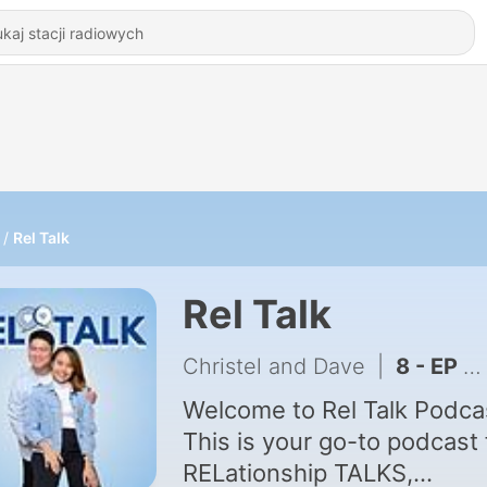
Rel Talk
Rel Talk
Christel and Dave
|
8 - EP 7: Do Not Expect What You Do Not Communicate
Welcome to Rel Talk Podca
This is your go-to podcast 
RELationship TALKS,