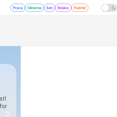
Praca
Siłownia
Sen
Relaks
Podróż
st!
for