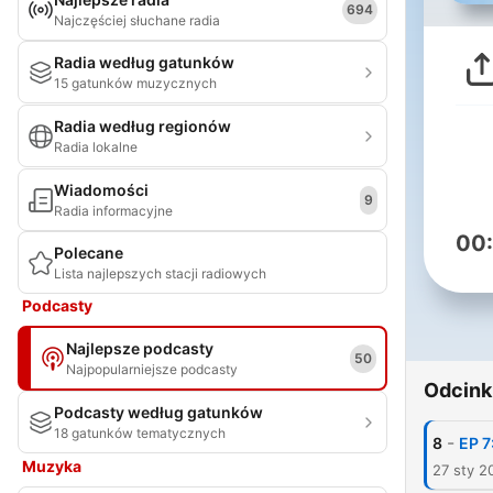
694
Najczęściej słuchane radia
Radia według gatunków
15 gatunków muzycznych
Radia według regionów
Radia lokalne
Wiadomości
9
Radia informacyjne
00
Polecane
Lista najlepszych stacji radiowych
Podcasty
Najlepsze podcasty
50
Najpopularniejsze podcasty
Odcink
Podcasty według gatunków
18 gatunków tematycznych
-
8
EP 7
Muzyka
27 sty 2