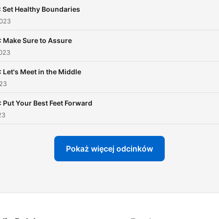
: Set Healthy Boundaries
2023
: Make Sure to Assure
2023
: Let's Meet in the Middle
023
: Put Your Best Feet Forward
23
Pokaż więcej odcinków