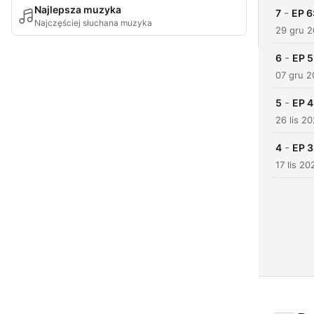
Najlepsza muzyka
-
7
EP 6
Najczęściej słuchana muzyka
29 gru 
-
6
EP 5
07 gru 
-
5
EP 4
26 lis 2
-
4
EP 3
17 lis 20