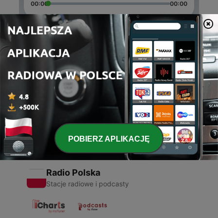
00:00
00:00
Odcinki
-
2
Kort om ekologiskt vin
07 sie 2020
-
1
Reko Vin (Trailer)
07 sie 2020
POBIERZ APLIKACJĘ
Radio Polska
Stacje radiowe i podcasty