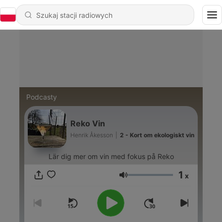
Podcasty
Reko Vin
Henrik Åkesson
|
2 - Kort om ekologiskt vin
Lär dig mer om vin med fokus på Reko
1
x
Głośność