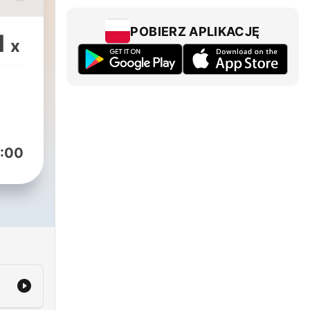
n my
POBIERZ APLIKACJĘ
1
x
rn
sian
я
,
:00
ова
ой
 и