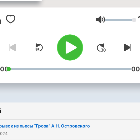
words and phrases. Dive i
native language by reading
classic literature and mode
Głośność
authors. Level up your Rus
with joy! Насладись чтением
книг на русском языке
вместе со мной! Обычно 
беру небольшой отрывок
:00
00
читаю его и объясняю сл
и фразы. Погружайся в м
родной язык, читая
классическую литературу
i
современных авторов.
Повышай уровень своего
рывок из пьесы “Гроза” А.Н. Островского
русского языка с
2024