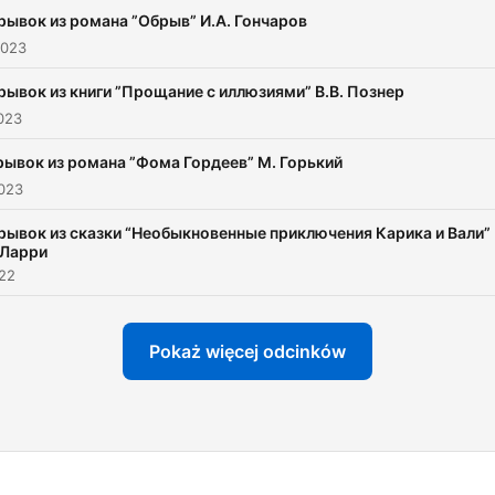
удовольствием!
рывок из романа ”Обрыв” И.А. Гончаров
2023
рывок из книги ”Прощание с иллюзиями” В.В. Познер
023
ывок из романа ”Фома Гордеев” М. Горький
2023
рывок из сказки “Необыкновенные приключения Карика и Вали”
 Ларри
022
Pokaż więcej odcinków