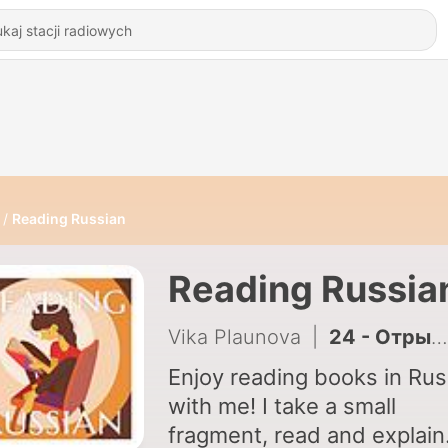
Reading Russian
Reading Russia
Vika Plaunova
|
24 - Отрывок из пьесы “Гроза” А.Н. Островского
Enjoy reading books in Rus
with me! I take a small
fragment, read and explain