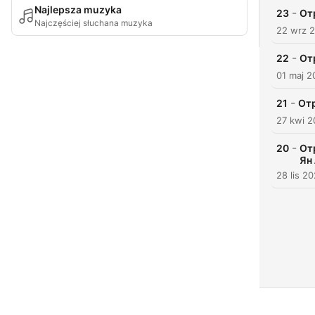
Najlepsza muzyka
-
23
От
Najczęściej słuchana muzyka
22 wrz 
-
22
От
01 maj 2
-
21
Отр
27 kwi 
-
20
От
Ян
28 lis 2