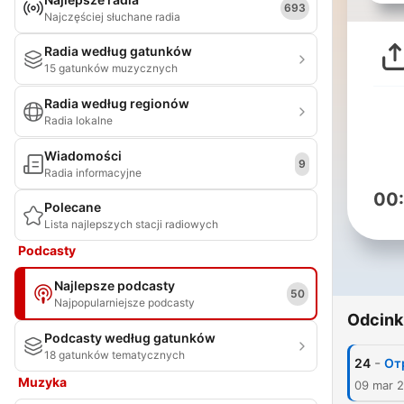
693
Najczęściej słuchane radia
Radia według gatunków
15 gatunków muzycznych
Radia według regionów
Radia lokalne
Wiadomości
9
Radia informacyjne
00
Polecane
Lista najlepszych stacji radiowych
Podcasty
Najlepsze podcasty
50
Najpopularniejsze podcasty
Odcink
Podcasty według gatunków
18 gatunków tematycznych
-
24
От
Muzyka
09 mar 