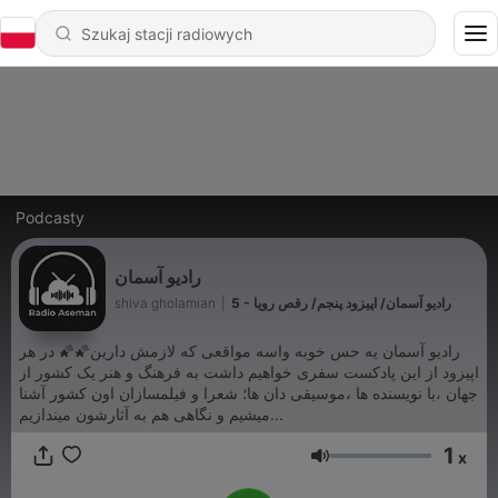
Podcasty
رادیو آسمان
5 - رادیو آسمان/ اپیزود پنجم/ رقص رویا
|
shiva gholamian
رادیو آسمان یه حس خوبه واسه مواقعی که لازمش دارین🌠🌠 در هر
اپیزود از این پادکست سفری خواهیم داشت به فرهنگ و هنر یک کشور از
جهان ،با نویسنده ها ،موسیقی دان ها؛ شعرا و فیلمسازان اون کشور آشنا
میشیم و نگاهی هم به آثارشون میندازیم...
1
x
Głośność