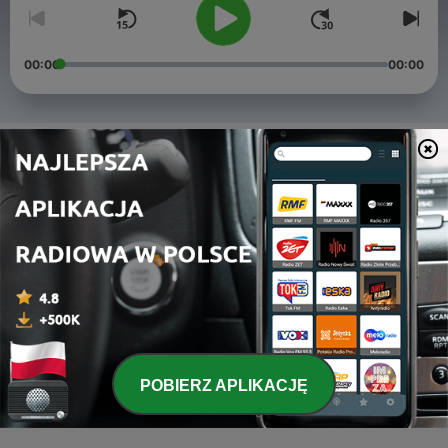
00:00
00:00
Odcinki
-
رادیو آسمان/ اپیزود پنجم/ رقص رویا
5
13 maj 2022
-
رادیو آسمان/ اپیزود چهارم/ با طعم پاییز
4
24 paź 2021
-
رادیو آسمان/اپیزود سوم/ دشت گریان/ سفری به فرهنگ و هنر
3
کشور یونان
30 lip 2021
POBIERZ APLIKACJĘ
-
روح سرگردان و افسرده یک بن سای
1
13 kwi 2021