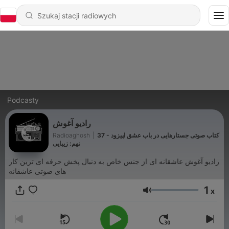
Podcasty
رادیو آغوش
37 - کتاب صوتی جستارهایی در باب عشق اپیزود
|
Radioaghosh
نهم: زیبایی
رادیو آغوش عاشقانه ای از جنس خاص به دنبال پخش حرفه ای ترین کار
های صوتی عاشقانه
1
x
Głośność