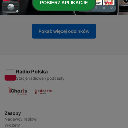
-
کتاب صوتی جستارهایی در باب عشق اپیزود پنجم: ذهن و
33
POBIERZ APLIKACJĘ
جسم
05 kwi 2025
Pokaż więcej odcinków
Radio Polska
Stacje radiowe i podcasty
Zasoby
Nadawcy radiowi
Widżety