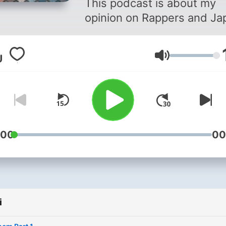
This podcast is about my
opinion on Rappers and Ja
Głośność
:00
00
i