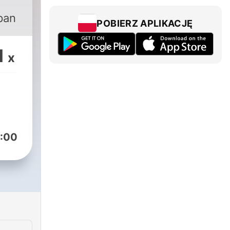
pan
POBIERZ APLIKACJĘ
1
x
:00