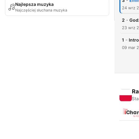
-
3
Emin
Najlepsza muzyka
24 wrz 
Najczęściej słuchana muzyka
-
2
Godz
23 wrz 
-
1
Intro
09 mar 
Ra
Sta