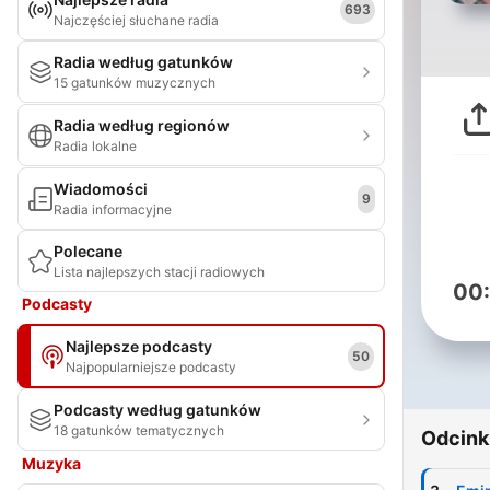
693
Najczęściej słuchane radia
Radia według gatunków
15 gatunków muzycznych
Radia według regionów
Radia lokalne
Wiadomości
9
Radia informacyjne
Polecane
Lista najlepszych stacji radiowych
00
Podcasty
Najlepsze podcasty
50
Najpopularniejsze podcasty
Podcasty według gatunków
18 gatunków tematycznych
Odcink
Muzyka