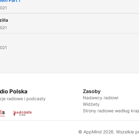
em Part 1
2021
illa
2021
2021
dio Polska
Zasoby
Nadawcy radiowi
cje radiowe i podcasty
Widżety
Strony radiowe według kra
© AppMind 2026. Wszelkie p