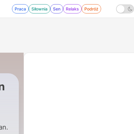
Praca
Siłownia
Sen
Relaks
Podróż
n
an.