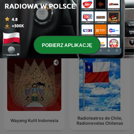
Lektury na ucho | Radio
Pierwsza Młodość
Katowice
Międzynarodowe podcasty: Sztuka
POBIERZ APLIKACJĘ
Radioteatros de Chile,
Wayang Kulit Indonesia
Radionovelas Chilenas