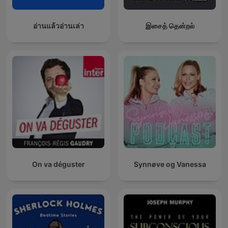
อ่านแล้วอ่านเล่า
இசைத் தென்றல்
On va déguster
Synnøve og Vanessa