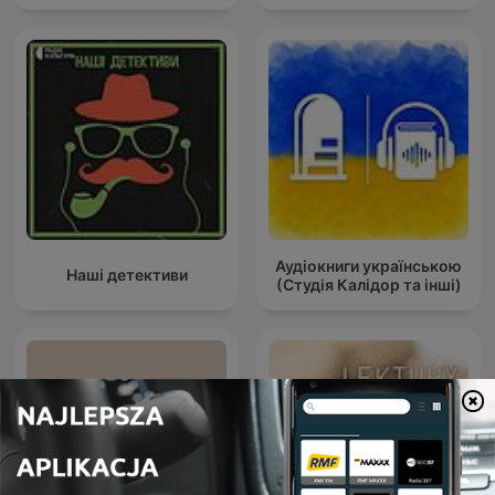
Аудіокниги українською
Наші детективи
(Студія Калідор та інші)