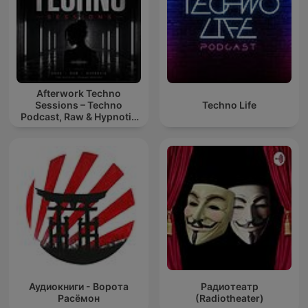
Afterwork Techno
Sessions – Techno
Techno Life
Podcast, Raw & Hypnotic
Techno Mixes
Аудиокниги - Ворота
Радиотеатр
Расёмон
(Radiotheater)