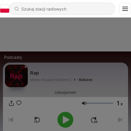
Podcasty
Rap
Mateo Rosales Martínez
|
1 - Bdbdnn
Ueesjwnwn
1
x
Głośność