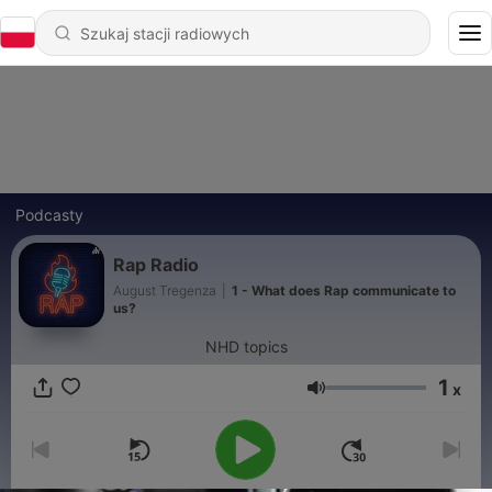
Podcasty
Rap Radio
August Tregenza
|
1 - What does Rap communicate to
us?
NHD topics
1
x
Głośność