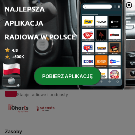
00:00
00:00
Odcinki
-
1
What does Rap communicate to us?
21 lut 2021
POBIERZ APLIKACJĘ
Radio Polska
Stacje radiowe i podcasty
Zasoby