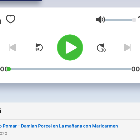
ofrecemos los programas 
emocionantes, divertidos 
dicharacheros para que
Głośność
nuestro oyente se sienta
arropado por nuestra músi
las cálidas voces de nuest
locutores y nuestras locuto
Si sois de Barcelona y
:00
00
alrededores nos podéis
encontrar siempre en la
Frecuencia 101.2 FM y si so
de un poquito más lejos de
i
cualquier parte del mundo,
podéis escucharnos desd
o Pomar - Damian Porcel en La mañana con Maricarmen
nuestra página web
2020