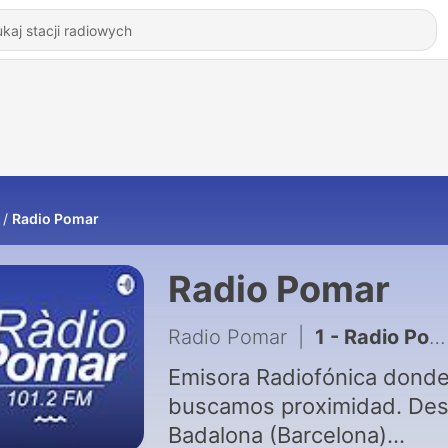
Radio Pomar
Radio Pomar
Radio Pomar
|
1 - Radio Pomar - Damian Porcel en La mañana con Maricarmen
Emisora Radiofónica dond
buscamos proximidad. De
Badalona (Barcelona)