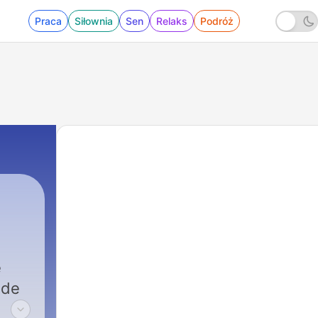
Praca
Siłownia
Sen
Relaks
Podróż
e
sde