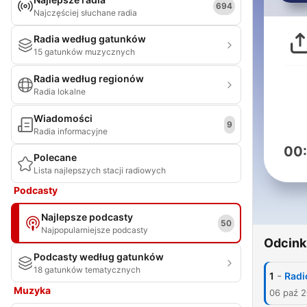
694
Najczęściej słuchane radia
Radia według gatunków
15 gatunków muzycznych
Radia według regionów
Radia lokalne
Wiadomości
9
Radia informacyjne
00
Polecane
Lista najlepszych stacji radiowych
Podcasty
Najlepsze podcasty
50
Najpopularniejsze podcasty
Odcink
Podcasty według gatunków
18 gatunków tematycznych
-
1
Radi
Muzyka
06 paź 