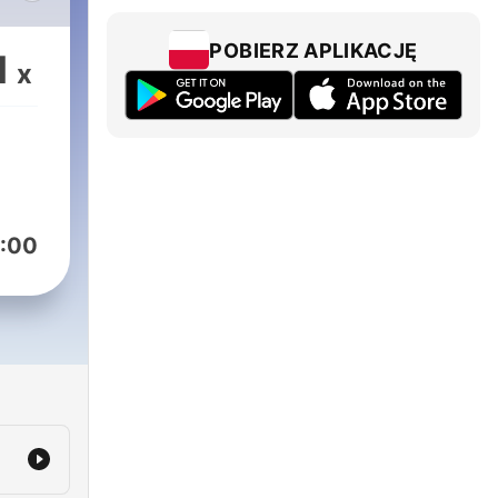
más
y
POBIERZ APLIKACJĘ
1
x
ca y
ros
ras.
:00
is
e