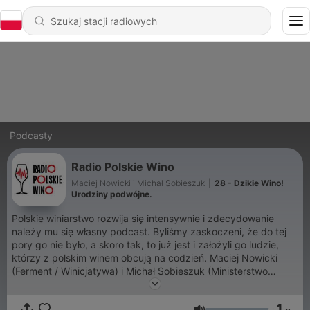
Podcasty
Radio Polskie Wino
Maciej Nowicki i Michał Sobieszuk
|
28 - Dzikie Wino!
Urodziny podwójne.
Polskie winiarstwo rozwija się intensywnie i zdecydowanie
należy mu się własny podcast. Byliśmy zaskoczeni, że do tej
pory go nie było, a skoro tak, to już jest i założyli go ludzie,
którzy z polskim winem obcują na codzień. Maciej Nowicki
(Ferment / Winicjatywa) i Michał Sobieszuk (Ministerstwo
Polskiego Wina / Eat Polska). Chcemy opowiadać o polskim
winie szczerze i bez zadęcia, nie „przy okazji”, a „cały czas”. O
1