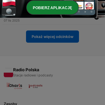
nastąpiło to co jest teraz
23 gru 2025
POBIERZ APLIKACJĘ
-
24
Nibyocinek S02E05: Kronika Polskiego Wina
07 lis 2025
Pokaż więcej odcinków
Radio Polska
Stacje radiowe i podcasty
Zasoby