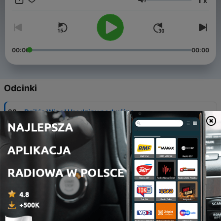
x
tym co się wydarzyło, dzieje i wydarzyć powinno. O winach
Głośność
wartych Waszego głosu i wydarzeniach wartych Waszej
obecności. O debiutantach i nestorach, ale i bolączkach czy
kuriozach.
00:00
00:00
Odcinki
-
28
Dzikie Wino! Urodziny podwójne.
31 lip 2026
-
27
Nibyodcinek S03E01: Kronika Polskiego Wina
04 lip 2026
-
26
Prehistoria! Cz. 2, czyli o tym że żyjemy i jak było
nieco później, zanim nastąpiło to co jest dziś.
18 maj 2026
-
25
Prehistoria! Cz. 1, czyli o tym jak było kiedyś zanim