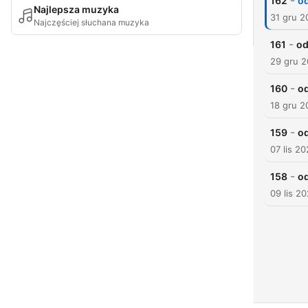
-
162
od
Najlepsza muzyka
31 gru 2
Najczęściej słuchana muzyka
-
161
od
29 gru 
-
160
od
18 gru 2
-
159
od
07 lis 2
-
158
od
09 lis 2