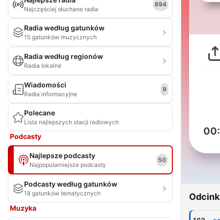
694
Najczęściej słuchane radia
Radia według gatunków
15 gatunków muzycznych
Radia według regionów
Radia lokalne
Wiadomości
9
Radia informacyjne
Polecane
Lista najlepszych stacji radiowych
00
Podcasty
Najlepsze podcasty
50
Najpopularniejsze podcasty
Podcasty według gatunków
18 gatunków tematycznych
Odcink
Muzyka