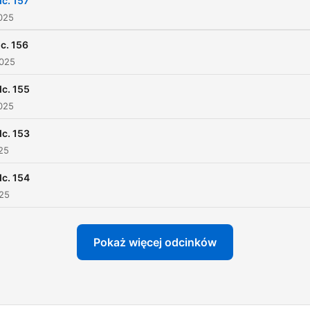
c. 157
025
c. 156
2025
c. 155
025
c. 153
025
c. 154
025
Pokaż więcej odcinków