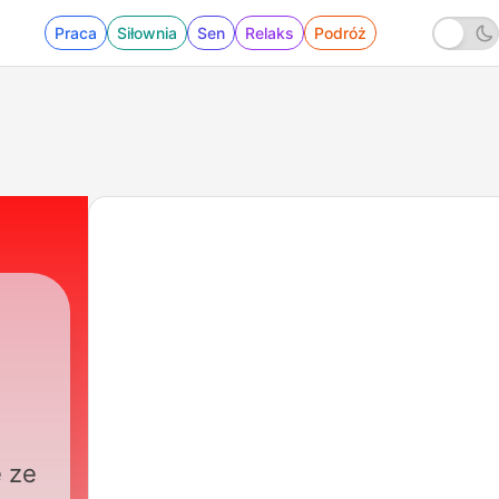
Praca
Siłownia
Sen
Relaks
Podróż
 ze