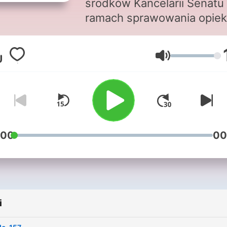
środków Kancelarii Senatu
ramach sprawowania opiek
Senatu Rzeczypospolitej
Polskiej nad Polonią i Pola
Głośność
za granicą w 2025 roku ***
Audycja poświęcona Pola
mieszkającym na Węgrzec
prwegry@gmail.com
:00
00
i