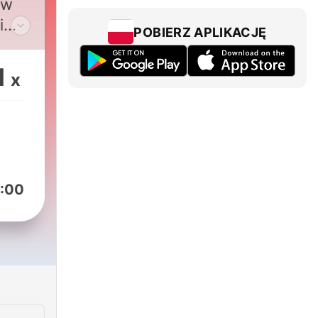
 w
i
POBIERZ APLIKACJĘ
kami
1
x
kom
h:
:00